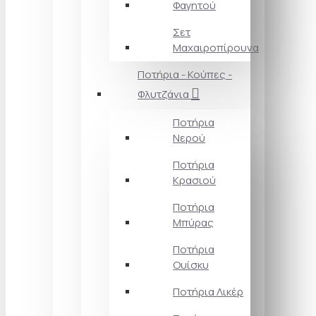
Φαγητού
Σετ
Μαχαιροπίρουνα
Ποτήρια - Κούπες -
Φλυτζάνια
Ποτήρια
Νερού
Ποτήρια
Κρασιού
Ποτήρια
Μπύρας
Ποτήρια
Ουίσκυ
Ποτήρια Λικέρ