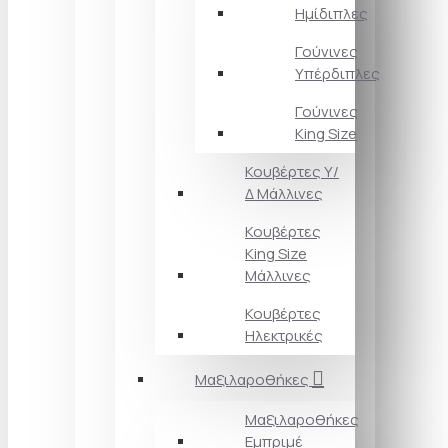
Ημίδιπλες
Γούνινες
Υπέρδιπλες
Γούνινες
King Size
Κουβέρτες Υ/
Δ Μάλλινες
Κουβέρτες
King Size
Μάλλινες
Κουβέρτες
Ηλεκτρικές
Μαξιλαροθήκες
Μαξιλαροθήκες
Εμπριμέ