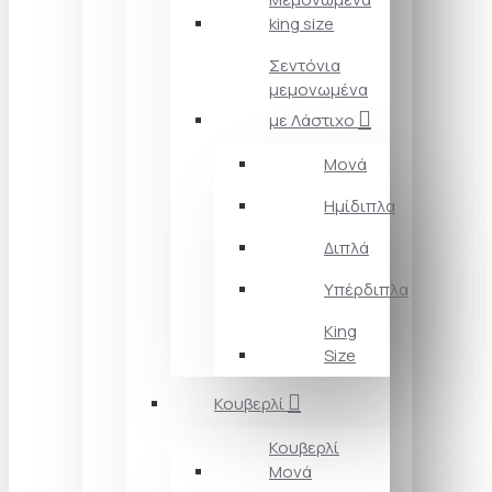
king size
Σεντόνια
μεμονωμένα
με Λάστιχο
Μονά
Ημίδιπλα
Διπλά
Υπέρδιπλα
King
Size
Κουβερλί
Κουβερλί
Μονά