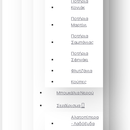
Ποτήρια
Κονιάκ
Ποτήρια
Μαρτίνι
Ποτήρια
Σαμπάνιας
Ποτήρια
Σφηνάκι
Φλυτζάνια
Κούπες
Μπουκάλια Νερού
Σερβίρισμα
Αλατοπίπερα
- Λαδόξυδα