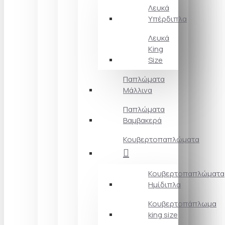
Λευκά
Υπέρδιπλα
Λευκά
King
Size
Παπλώματα
Μάλλινα
Παπλώματα
Βαμβακερά
Κουβερτοπαπλώματα
Κουβερτοπαπλώματα
Ημίδιπλα
Κουβερτοπάπλωμα
king size