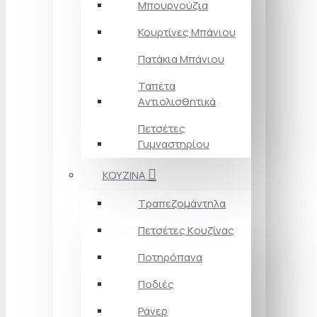
Μπουρνούζια
Κουρτίνες Mπάνιου
Πατάκια Mπάνιου
Ταπέτα
Aντιολισθητικά
Πετσέτες
Γυμναστηρίου
ΚΟΥΖΙΝΑ
Τραπεζομάντηλα
Πετσέτες Kουζίνας
Ποτηρόπανα
Ποδιές
Ράνερ