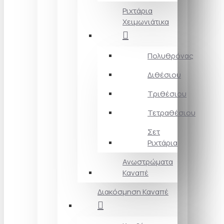
Ριχτάρια
Χειμωνιάτικα
Πολυθρόνας
Διθέσιου
Τριθέσιου
Τετραθέσιου
Σετ
Ριχτάρια
Ανωστρώματα
Καναπέ
Διακόσμηση Καναπέ