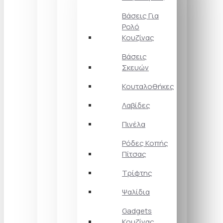
Βάσεις Για
Ρολό
Κουζίνας
Βάσεις
Σκευών
Κουταλοθήκες
Λαβίδες
Πινέλα
Ρόδες Κοπής
Πίτσας
Τρίφτης
Ψαλίδια
Gadgets
Κουζίνας