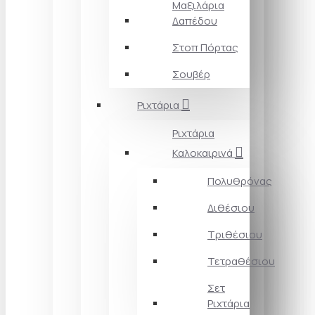
Μαξιλάρια
Δαπέδου
Στοπ Πόρτας
Σουβέρ
Ριχτάρια
Ριχτάρια
Καλοκαιρινά
Πολυθρόνας
Διθέσιου
Τριθέσιου
Τετραθέσιου
Σετ
Ριχτάρια