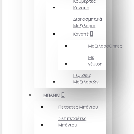
Κουβέρτες
Kαναπέ
Διακοσμητικά
Mαξιλάρια
Καναπέ
Μαξιλαροθήκες
Με
γέμιση
Γεμίσεις
Μαξιλαριών
ΜΠΑΝΙΟ
Πετσέτες Mπάνιου
Σετ πετσέτες
Mπάνιου