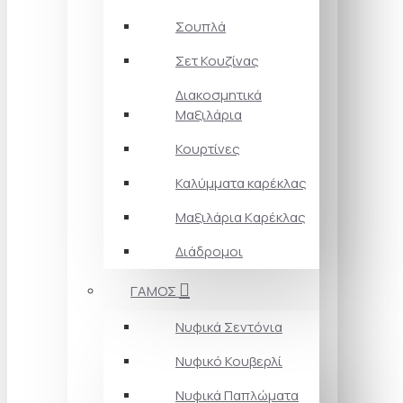
Σουπλά
Σετ Κουζίνας
Διακοσμητικά
Μαξιλάρια
Κουρτίνες
Καλύμματα καρέκλας
Μαξιλάρια Kαρέκλας
Διάδρομοι
ΓΑΜΟΣ
Νυφικά Σεντόνια
Νυφικό Κουβερλί
Νυφικά Παπλώματα