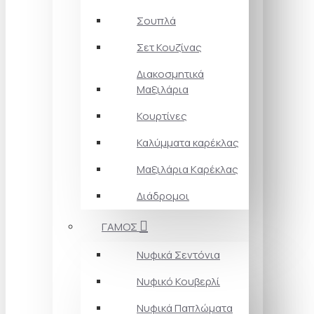
Σουπλά
Σετ Κουζίνας
Διακοσμητικά
Μαξιλάρια
Κουρτίνες
Καλύμματα καρέκλας
Μαξιλάρια Kαρέκλας
Διάδρομοι
ΓΑΜΟΣ
Νυφικά Σεντόνια
Νυφικό Κουβερλί
Νυφικά Παπλώματα