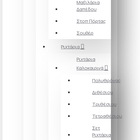
Μαξιλάρια
Δαπέδου
Στοπ Πόρτας
Σουβέρ
Ριχτάρια
Ριχτάρια
Καλοκαιρινά
Πολυθρόνας
Διθέσιου
Τριθέσιου
Τετραθέσιου
Σετ
Ριχτάρια