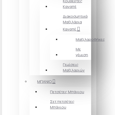
Κουβέρτες
Kαναπέ
Διακοσμητικά
Mαξιλάρια
Καναπέ
Μαξιλαροθήκες
Με
γέμιση
Γεμίσεις
Μαξιλαριών
ΜΠΑΝΙΟ
Πετσέτες Mπάνιου
Σετ πετσέτες
Mπάνιου