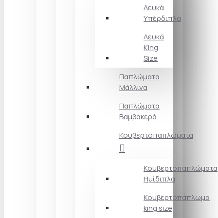
Λευκά
Υπέρδιπλα
Λευκά
King
Size
Παπλώματα
Μάλλινα
Παπλώματα
Βαμβακερά
Κουβερτοπαπλώματα
Κουβερτοπαπλώματα
Ημίδιπλα
Κουβερτοπάπλωμα
king size