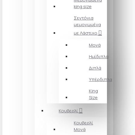
king size
Σεντόνια
μεμονωμένα
με Λάστιχο
Μονά
Ημίδιπλα
Διπλά
Υπέρδιπλα
King
Size
Κουβερλί
Κουβερλί
Μονά