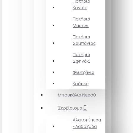
Ποτήρια
Κονιάκ
Ποτήρια
Μαρτίνι
Ποτήρια
Σαμπάνιας
Ποτήρια
Σφηνάκι
Φλυτζάνια
Κούπες
Μπουκάλια Νερού
Σερβίρισμα
Αλατοπίπερα
- Λαδόξυδα