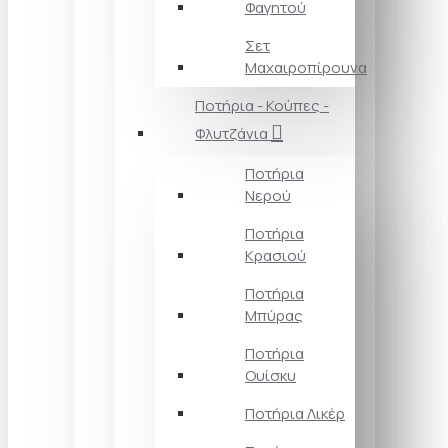
Φαγητού
Σετ
Μαχαιροπίρουνα
Ποτήρια - Κούπες -
Φλυτζάνια
Ποτήρια
Νερού
Ποτήρια
Κρασιού
Ποτήρια
Μπύρας
Ποτήρια
Ουίσκυ
Ποτήρια Λικέρ