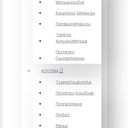
Μπουρνούζια
Κουρτίνες Mπάνιου
Πατάκια Mπάνιου
Ταπέτα
Aντιολισθητικά
Πετσέτες
Γυμναστηρίου
ΚΟΥΖΙΝΑ
Τραπεζομάντηλα
Πετσέτες Kουζίνας
Ποτηρόπανα
Ποδιές
Ράνερ