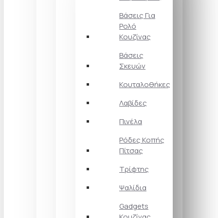
Βάσεις Για
Ρολό
Κουζίνας
Βάσεις
Σκευών
Κουταλοθήκες
Λαβίδες
Πινέλα
Ρόδες Κοπής
Πίτσας
Τρίφτης
Ψαλίδια
Gadgets
Κουζίνας