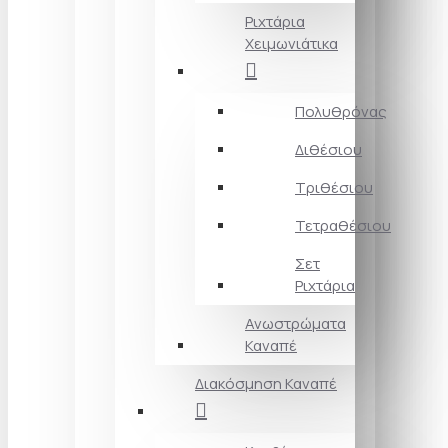
Ριχτάρια
Χειμωνιάτικα
Πολυθρόνας
Διθέσιου
Τριθέσιου
Τετραθέσιου
Σετ
Ριχτάρια
Ανωστρώματα
Καναπέ
Διακόσμηση Καναπέ