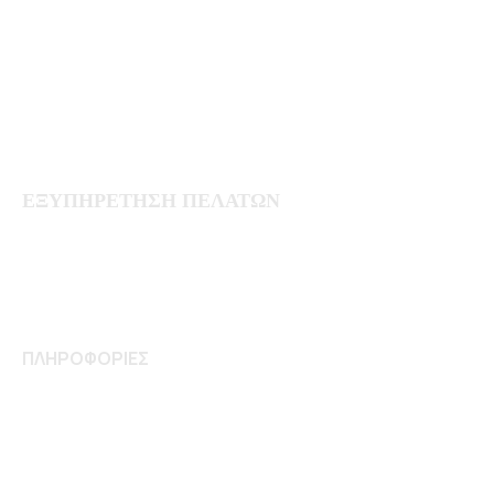
Οικιακά
Έπιπλα
Διακόσμηση
Εποχιακά
Χαλιά
Φωτιστικά
Επαγγελματικός εξοπλισμός
ΕΞΥΠΗΡΕΤΗΣΗ ΠΕΛΑΤΩΝ
Ο Λογαριασμός μου
Ιστορικό Παραγγελιών
Σύγκριση Προϊόντων
Εργαλεία GDPR
ΠΛΗΡΟΦΟΡΙΕΣ
Σχετικά με μας
Τρόποι πληρωμής
Τρόποι Αποστολής
Τρόποι Παραγγελίας