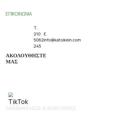
ΕΠΙΚΟΙΝΩΝΙΑ
ΑΝΑΤΟΛΙΚΗΣ
Τ.
ΡΩΜΥΛΙΑΣ 93
210
E.
13231
5062
info@katoikein.com
ΠΕΤΡΟΥΠΟΛΗ
245
- ΑΘΗΝΑ
ΑΚΟΛΟΥΘΗΣΤΕ
ΜΑΣ
ΔΗΜΟΦΙΛΕΙΣ ΚΑΤΗΓΟΡΙΕΣ
Λευκά είδη
Παιδικά - Βρεφικά