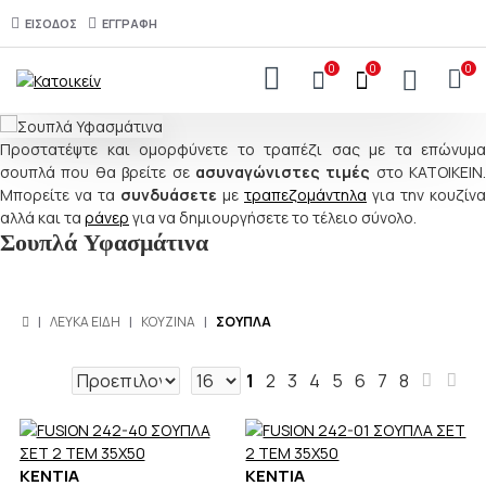
ΕΙΣΟΔΟΣ
ΕΓΓΡΑΦΗ
0
0
0
Προστατέψτε και ομορφύνετε το τραπέζι σας με τα επώνυμα
σουπλά που θα βρείτε σε
ασυναγώνιστες τιμές
στο ΚΑΤΟΙΚΕΙΝ.
Μπορείτε να τα
συνδυάσετε
με
τραπεζομάντηλα
για την κουζίνα
αλλά και τα
ράνερ
για να δημιουργήσετε το τέλειο σύνολο.
Σουπλά Υφασμάτινα
ΛΕΥΚΑ ΕΙΔΗ
ΚΟΥΖΙΝΑ
ΣΟΥΠΛΑ
1
2
3
4
5
6
7
8
KENTIA
KENTIA