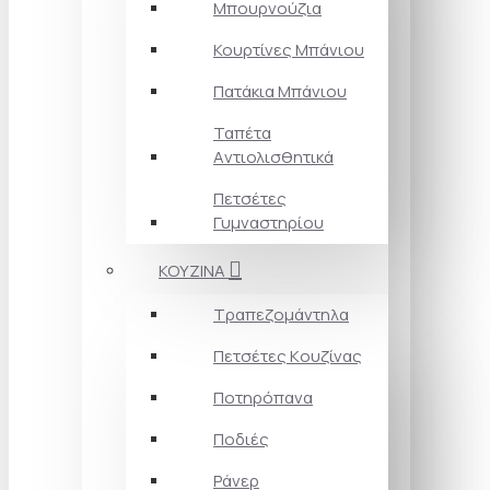
Μπουρνούζια
Κουρτίνες Mπάνιου
Πατάκια Mπάνιου
Ταπέτα
Aντιολισθητικά
Πετσέτες
Γυμναστηρίου
ΚΟΥΖΙΝΑ
Τραπεζομάντηλα
Πετσέτες Kουζίνας
Ποτηρόπανα
Ποδιές
Ράνερ