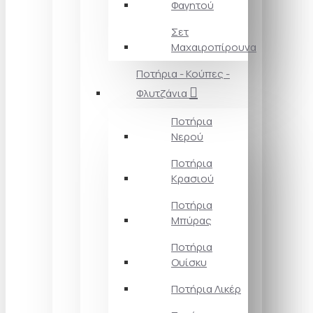
Φαγητού
Σετ
Μαχαιροπίρουνα
Ποτήρια - Κούπες -
Φλυτζάνια
Ποτήρια
Νερού
Ποτήρια
Κρασιού
Ποτήρια
Μπύρας
Ποτήρια
Ουίσκυ
Ποτήρια Λικέρ