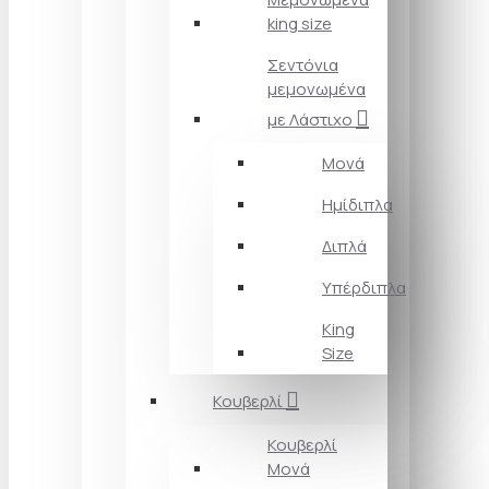
king size
Σεντόνια
μεμονωμένα
με Λάστιχο
Μονά
Ημίδιπλα
Διπλά
Υπέρδιπλα
King
Size
Κουβερλί
Κουβερλί
Μονά