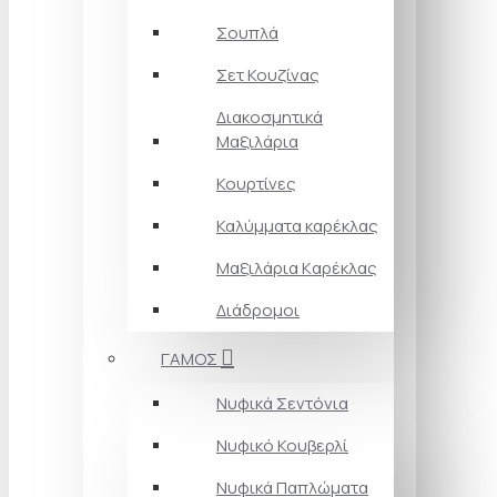
Σουπλά
Σετ Κουζίνας
Διακοσμητικά
Μαξιλάρια
Κουρτίνες
Καλύμματα καρέκλας
Μαξιλάρια Kαρέκλας
Διάδρομοι
ΓΑΜΟΣ
Νυφικά Σεντόνια
Νυφικό Κουβερλί
Νυφικά Παπλώματα