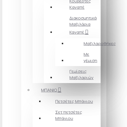
Κουβέρτες
Kαναπέ
Διακοσμητικά
Mαξιλάρια
Καναπέ
Μαξιλαροθήκες
Με
γέμιση
Γεμίσεις
Μαξιλαριών
ΜΠΑΝΙΟ
Πετσέτες Mπάνιου
Σετ πετσέτες
Mπάνιου