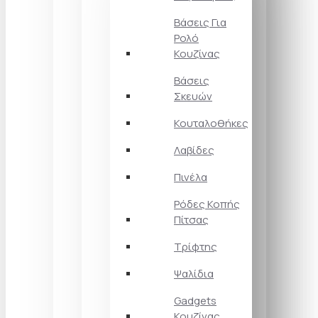
Βάσεις Για
Ρολό
Κουζίνας
Βάσεις
Σκευών
Κουταλοθήκες
Λαβίδες
Πινέλα
Ρόδες Κοπής
Πίτσας
Τρίφτης
Ψαλίδια
Gadgets
Κουζίνας