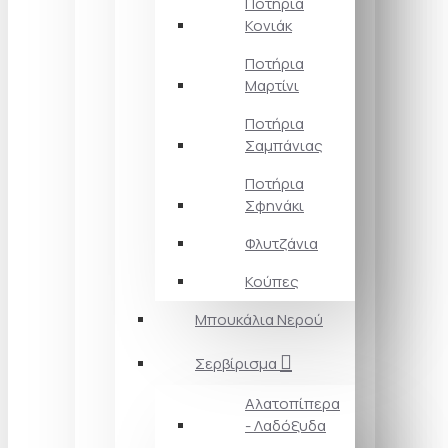
Ποτήρια
Κονιάκ
Ποτήρια
Μαρτίνι
Ποτήρια
Σαμπάνιας
Ποτήρια
Σφηνάκι
Φλυτζάνια
Κούπες
Μπουκάλια Νερού
Σερβίρισμα
Αλατοπίπερα
- Λαδόξυδα