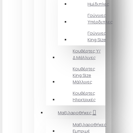
Ημίδιπλες
Γούνινες
Υπέρδιπλες
Γούνινες
King Size
Κουβέρτες Υ/
Δ Μάλλινες
Κουβέρτες
King Size
Μάλλινες
Κουβέρτες
Ηλεκτρικές
Μαξιλαροθήκες
Μαξιλαροθήκες
Εμπριμέ