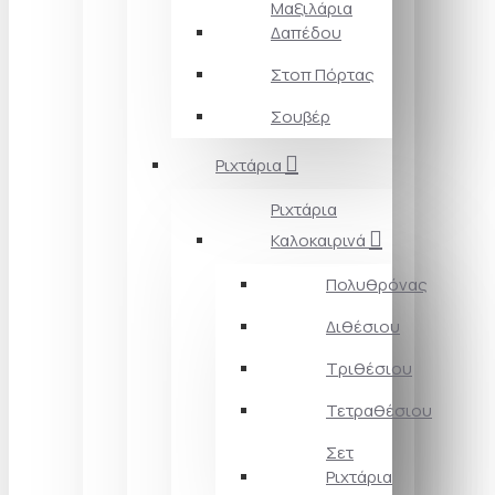
Μαξιλάρια
Δαπέδου
Στοπ Πόρτας
Σουβέρ
Ριχτάρια
Ριχτάρια
Καλοκαιρινά
Πολυθρόνας
Διθέσιου
Τριθέσιου
Τετραθέσιου
Σετ
Ριχτάρια