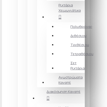
Ριχτάρια
Χειμωνιάτικα
Πολυθρόνας
Διθέσιου
Τριθέσιου
Τετραθέσιου
Σετ
Ριχτάρια
Ανωστρώματα
Καναπέ
Διακόσμηση Καναπέ