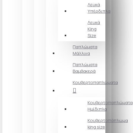
Λευκά
Υπέρδιπλα
Λευκά
King
Size
Παπλώματα
Μάλλινα
Παπλώματα
Βαμβακερά
Κουβερτοπαπλώματα
Κουβερτοπαπλώματα
Ημίδιπλα
Κουβερτοπάπλωμα
king size