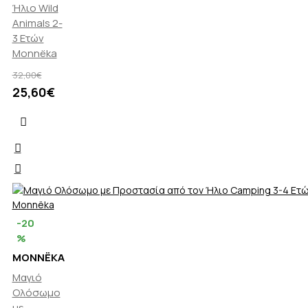
Ήλιο Wild
Animals 2-
3 Ετών
Monnëka
32,00€
25,60€
-20
%
MONNËKA
Μαγιό
Ολόσωμο
με