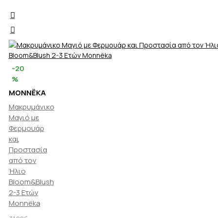
-20
%
MONNËKA
Μακρυμάνικο
Μαγιό με
Φερμουάρ
και
Προστασία
από τον
Ήλιο
Bloom&Blush
2-3 Ετών
Monnëka