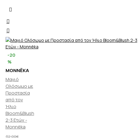
-20
%
MONNËKA
Μαγιό
Ολόσωμο με
Προστασία
από τον
Ήλιο
Bloom&Blush
2-3 Ετών -
Monnëka
32,00€