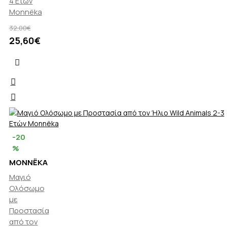
4 Ετών
Monnëka
32,00€
25,60€
-20
%
MONNËKA
Μαγιό
Ολόσωμο
με
Προστασία
από τον