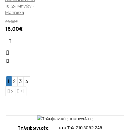
18-24 Μηνών -
Monnëka
20,00€
16,00€
1
2
3
4
>
>|
Tηλεφωνικές
στο Τηλ. 210 5062 245