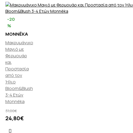
-20
%
MONNËKA
Μακρυμάνικο
Μαγιό με
Φερμουάρ
και
Προστασία
από τον
Ήλιο
Bloom&Blush
3-4 Ετών
Monnëka
31,00€
24,80€