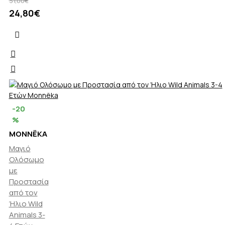
31,00€
24,80€
-20
%
MONNËKA
Μαγιό
Ολόσωμο
με
Προστασία
από τον
Ήλιο Wild
Animals 3-