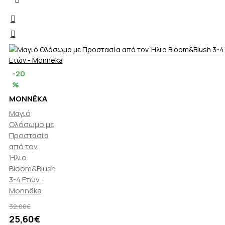
-20
%
MONNËKA
Μαγιό
Ολόσωμο με
Προστασία
από τον
Ήλιο
Bloom&Blush
3-4 Ετών -
Monnëka
32,00€
25,60€