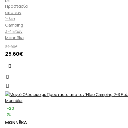
Προστασία
από τον
Ήλιο
Camping
3-4 Ετών
Monnëka
32,00€
25,60€
-20
%
MONNËKA