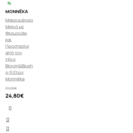
%
MONNËKA
Μακρυμάνικο
Μαγιό με
Φερμουάρ
και
Προστασία
από τον
Ήλιο
Bloom&Blush
4-5 Ετών
Monnëka
31,00€
24,80€