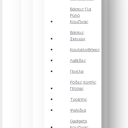
Βάσεις Για
Ρολό
Κουζίνας
Βάσεις
Σκευών
Κουταλοθήκες
Λαβίδες
Πινέλα
Ρόδες Κοπής
Πίτσας
Τρίφτης
Ψαλίδια
Gadgets
Κουζίνας