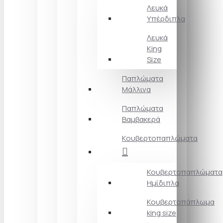
Λευκά
Υπέρδιπλα
Λευκά
King
Size
Παπλώματα
Μάλλινα
Παπλώματα
Βαμβακερά
Κουβερτοπαπλώματα
Κουβερτοπαπλώματα
Ημίδιπλα
Κουβερτοπάπλωμα
king size