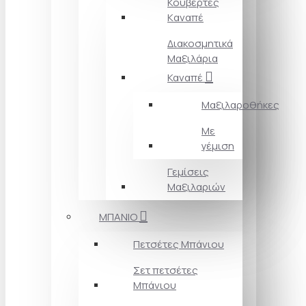
Κουβέρτες
Kαναπέ
Διακοσμητικά
Mαξιλάρια
Καναπέ
Μαξιλαροθήκες
Με
γέμιση
Γεμίσεις
Μαξιλαριών
ΜΠΑΝΙΟ
Πετσέτες Mπάνιου
Σετ πετσέτες
Mπάνιου