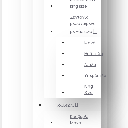
king size
Σεντόνια
μεμονωμένα
με Λάστιχο
Μονά
Ημίδιπλα
Διπλά
Υπέρδιπλα
King
Size
Κουβερλί
Κουβερλί
Μονά