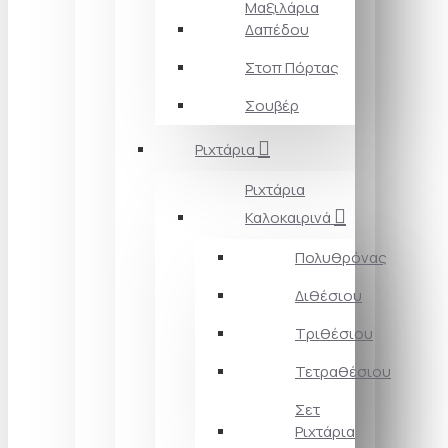
Μαξιλάρια
Δαπέδου
Στοπ Πόρτας
Σουβέρ
Ριχτάρια
Ριχτάρια
Καλοκαιρινά
Πολυθρόνας
Διθέσιου
Τριθέσιου
Τετραθέσιου
Σετ
Ριχτάρια