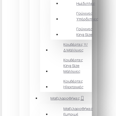
Ημίδιπλες
Γούνινες
Υπέρδιπλες
Γούνινες
King Size
Κουβέρτες Υ/
Δ Μάλλινες
Κουβέρτες
King Size
Μάλλινες
Κουβέρτες
Ηλεκτρικές
Μαξιλαροθήκες
Μαξιλαροθήκες
Εμπριμέ