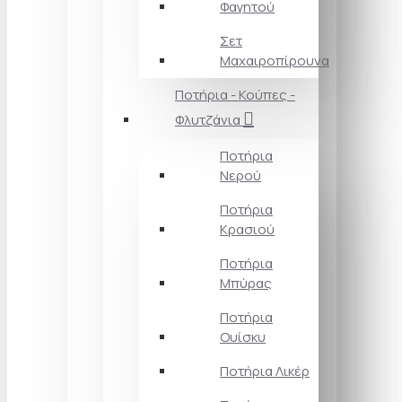
Φαγητού
Σετ
Μαχαιροπίρουνα
Ποτήρια - Κούπες -
Φλυτζάνια
Ποτήρια
Νερού
Ποτήρια
Κρασιού
Ποτήρια
Μπύρας
Ποτήρια
Ουίσκυ
Ποτήρια Λικέρ