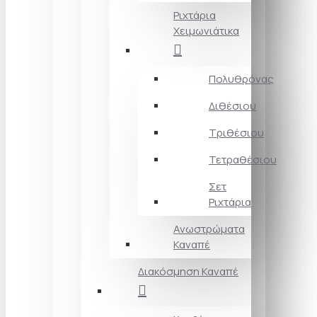
Ριχτάρια
Χειμωνιάτικα
Πολυθρόνας
Διθέσιου
Τριθέσιου
Τετραθέσιου
Σετ
Ριχτάρια
Ανωστρώματα
Καναπέ
Διακόσμηση Καναπέ