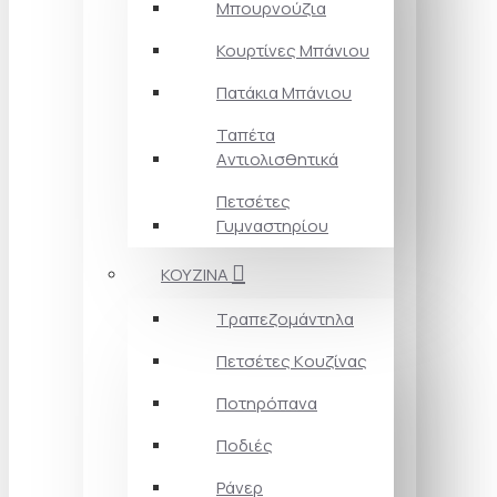
Μπουρνούζια
Κουρτίνες Mπάνιου
Πατάκια Mπάνιου
Ταπέτα
Aντιολισθητικά
Πετσέτες
Γυμναστηρίου
ΚΟΥΖΙΝΑ
Τραπεζομάντηλα
Πετσέτες Kουζίνας
Ποτηρόπανα
Ποδιές
Ράνερ