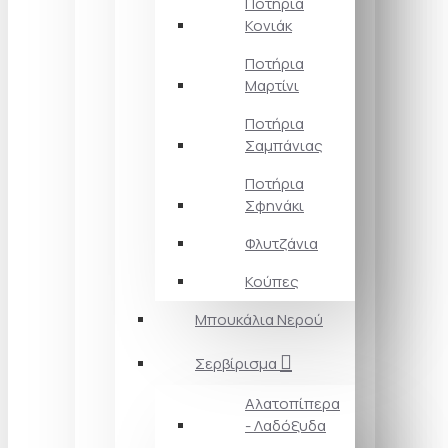
Ποτήρια
Κονιάκ
Ποτήρια
Μαρτίνι
Ποτήρια
Σαμπάνιας
Ποτήρια
Σφηνάκι
Φλυτζάνια
Κούπες
Μπουκάλια Νερού
Σερβίρισμα
Αλατοπίπερα
- Λαδόξυδα