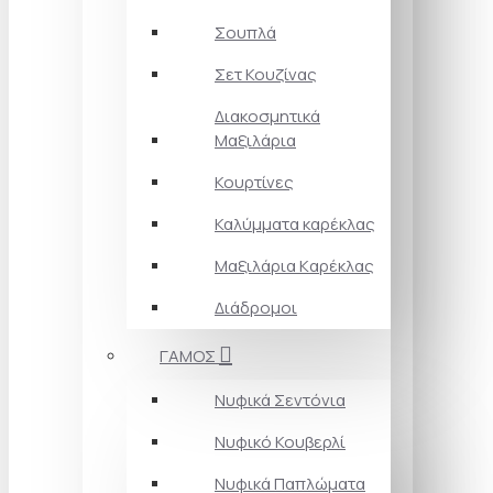
Σουπλά
Σετ Κουζίνας
Διακοσμητικά
Μαξιλάρια
Κουρτίνες
Καλύμματα καρέκλας
Μαξιλάρια Kαρέκλας
Διάδρομοι
ΓΑΜΟΣ
Νυφικά Σεντόνια
Νυφικό Κουβερλί
Νυφικά Παπλώματα