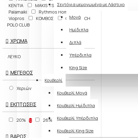
Σεντόνια μεμονωμένα με Λάστιχο
KENTIA
MAKIS TSELIOS
Palamaiki
Rythmos Home
Μονά
Viopros
ΚΟΜΒΟΣ
GREENWICH
POLO CLUB
Ημίδιπλα
ΧΡΏΜΑ
Διπλά
Υπέρδιπλα
ΛΕΥΚΟ
King Size
ΜΈΓΕΘΟΣ
Κουβερλί
Χεριών
Κουβερλί Μονά
ΕΚΠΤΏΣΕΙΣ
Κουβερλί Ημίδιπλα
Κουβερλί Υπέρδιπλα
20%
26%
12
1
Κουβερλί King Size
ΒΆΡΟΣ