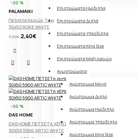
-20 %
Επιστρώματα Ημίδιπλα
PALAMAIKI
Πετσέτα Χεριών Towels Collection
Επιστρώματα Διπλά
30x50 ROKE WHITE
Επιστρώματα Υπέρδιπλα
2,40€
3,00€
Επιστρώματα King Size
Επιστρώματα Μαξιλαριών
Ανωστρώματα
Ανώστρωμα Μονό
Ανώστρωμα Διπλό
-20 %
Ανώστρωμα Ημίδιπλο
DAS HOME
Ανώστρωμα Υπέρδιπλο
DAS HOME ΠΕΤΣΕΤΑ ΧΕΡΙΩΝ CASUAL
30Χ50 5900 ARTIC WHITE
Ανώστρωμα King Size