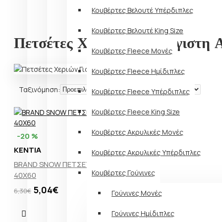
Κουβέρτες Βελουτέ Υπέρδιπλες
Κουβέρτες Βελουτέ King Size
Πετσέτες Χεριών Για Μέγιστη 
Κουβέρτες Fleece Μονές
Κουβέρτες Fleece Ημίδιπλες
Ταξινόμηση:
Εμφάνιση:
Κουβέρτες Fleece Υπέρδιπλες
Κουβέρτες Fleece King Size
Κουβέρτες Ακρυλικές Μονές
-20 %
KENTIA
Κουβέρτες Ακρυλικές Υπέρδιπλες
BRAND SNOW ΠΕΤΣΕΤΑ ΧΕΡΙΩΝ
Κουβέρτες Γούνινες
40Χ60
5,04€
6,30€
Γούνινες Μονές
Γούνινες Ημίδιπλες