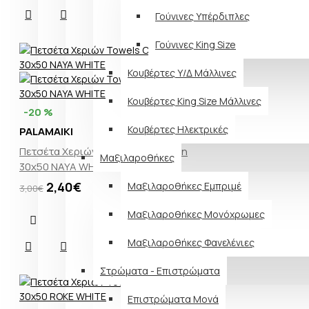
Γούνινες Υπέρδιπλες
Γούνινες King Size
Κουβέρτες Υ/Δ Μάλλινες
Κουβέρτες King Size Μάλλινες
-20 %
Κουβέρτες Ηλεκτρικές
PALAMAIKI
Πετσέτα Χεριών Towels Collection
Μαξιλαροθήκες
30x50 NAYA WHITE
2,40€
Μαξιλαροθήκες Εμπριμέ
3,00€
Μαξιλαροθήκες Μονόχρωμες
Μαξιλαροθήκες Φανελένιες
Στρώματα - Επιστρώματα
Επιστρώματα Μονά