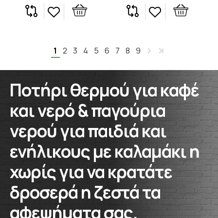
1
2
3
4
5
6
7
8
9
Ποτήρι θερμού για καφέ
και νερό & παγούρια
νερού για παιδιά και
ενήλικους με καλαμάκι η
χωρίς για να κρατάτε
δροσερά η ζεστά τα
αφεψήματα σας.