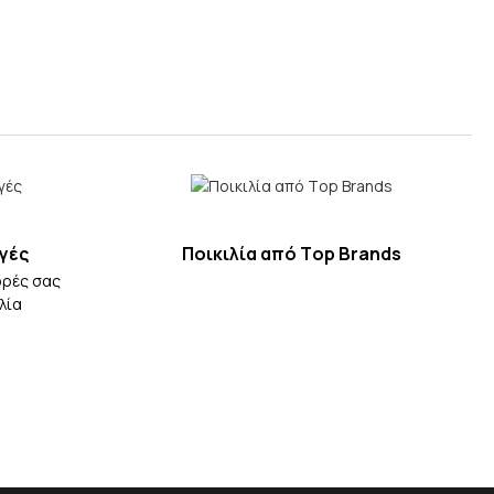
γές
Ποικιλία από Τop Βrands
ορές σας
λία