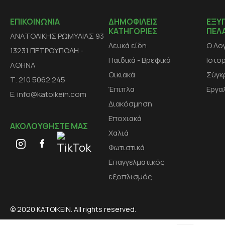
ΕΠΙΚΟΙΝΩΝΙΑ
ΔΗΜΟΦΙΛΕΙΣ
ΕΞΥ
ΚΑΤΗΓΟΡΙΕΣ
ΠΕΛ
ΑΝΑΤΟΛΙΚΗΣ ΡΩΜΥΛΙΑΣ 93
Λευκά είδη
Ο Λο
13231 ΠΕΤΡΟΥΠΟΛΗ -
Παιδικά - Βρεφικά
Ιστο
ΑΘΗΝΑ
Οικιακά
Σύγκ
Τ. 210 5062 245
Έπιπλα
Εργα
E. info@katoikein.com
Διακόσμηση
Εποχιακά
ΑΚΟΛΟΥΘΗΣΤΕ ΜΑΣ
Χαλιά
Φωτιστικά
Επαγγελματικός
εξοπλισμός
© 2020 KATOIKEIN. All rights reserved.