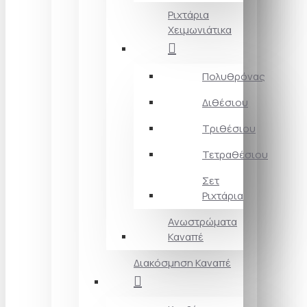
Ριχτάρια
Χειμωνιάτικα
Πολυθρόνας
Διθέσιου
Τριθέσιου
Τετραθέσιου
Σετ
Ριχτάρια
Ανωστρώματα
Καναπέ
Διακόσμηση Καναπέ