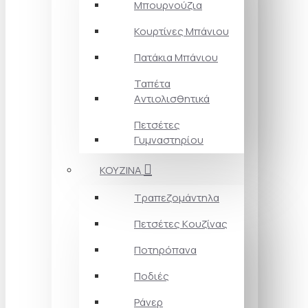
Μπουρνούζια
Κουρτίνες Mπάνιου
Πατάκια Mπάνιου
Ταπέτα
Aντιολισθητικά
Πετσέτες
Γυμναστηρίου
ΚΟΥΖΙΝΑ
Τραπεζομάντηλα
Πετσέτες Kουζίνας
Ποτηρόπανα
Ποδιές
Ράνερ