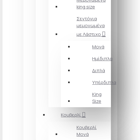
king size
Σεντόνια
μεμονωμένα
με Λάστιχο
Μονά
Ημίδιπλα
Διπλά
Υπέρδιπλα
King
Size
Κουβερλί
Κουβερλί
Μονά