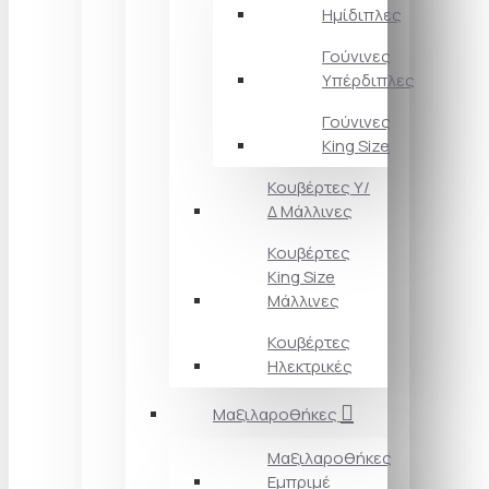
Ημίδιπλες
Γούνινες
Υπέρδιπλες
Γούνινες
King Size
Κουβέρτες Υ/
Δ Μάλλινες
Κουβέρτες
King Size
Μάλλινες
Κουβέρτες
Ηλεκτρικές
Μαξιλαροθήκες
Μαξιλαροθήκες
Εμπριμέ