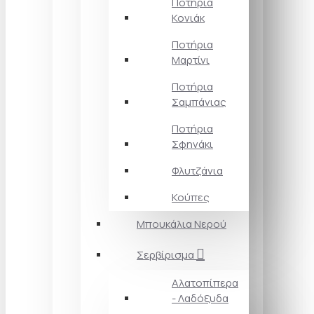
Ποτήρια
Κονιάκ
Ποτήρια
Μαρτίνι
Ποτήρια
Σαμπάνιας
Ποτήρια
Σφηνάκι
Φλυτζάνια
Κούπες
Μπουκάλια Νερού
Σερβίρισμα
Αλατοπίπερα
- Λαδόξυδα