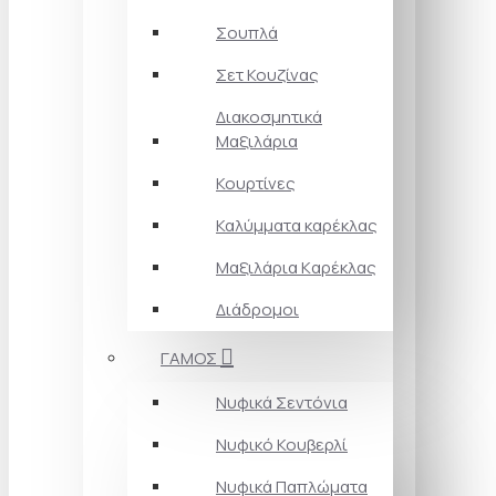
Σουπλά
Σετ Κουζίνας
Διακοσμητικά
Μαξιλάρια
Κουρτίνες
Καλύμματα καρέκλας
Μαξιλάρια Kαρέκλας
Διάδρομοι
ΓΑΜΟΣ
Νυφικά Σεντόνια
Νυφικό Κουβερλί
Νυφικά Παπλώματα