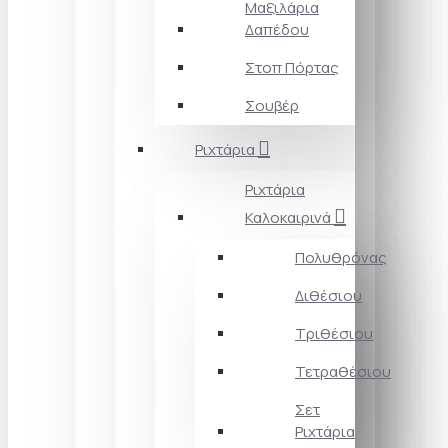
Μαξιλάρια
Δαπέδου
Στοπ Πόρτας
Σουβέρ
Ριχτάρια
Ριχτάρια
Καλοκαιρινά
Πολυθρόνας
Διθέσιου
Τριθέσιου
Τετραθέσιου
Σετ
Ριχτάρια