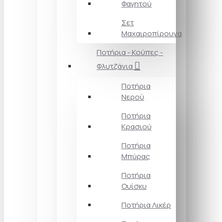
Φαγητού
Σετ
Μαχαιροπίρουνα
Ποτήρια - Κούπες -
Φλυτζάνια
Ποτήρια
Νερού
Ποτήρια
Κρασιού
Ποτήρια
Μπύρας
Ποτήρια
Ουίσκυ
Ποτήρια Λικέρ