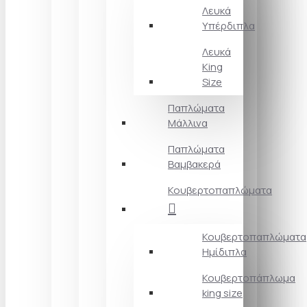
Λευκά
Υπέρδιπλα
Λευκά
King
Size
Παπλώματα
Μάλλινα
Παπλώματα
Βαμβακερά
Κουβερτοπαπλώματα
Κουβερτοπαπλώματα
Ημίδιπλα
Κουβερτοπάπλωμα
king size