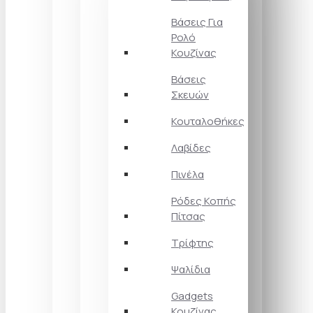
Βάσεις Για
Ρολό
Κουζίνας
Βάσεις
Σκευών
Κουταλοθήκες
Λαβίδες
Πινέλα
Ρόδες Κοπής
Πίτσας
Τρίφτης
Ψαλίδια
Gadgets
Κουζίνας