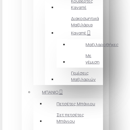
Κουβέρτες
Kαναπέ
Διακοσμητικά
Mαξιλάρια
Καναπέ
Μαξιλαροθήκες
Με
γέμιση
Γεμίσεις
Μαξιλαριών
ΜΠΑΝΙΟ
Πετσέτες Mπάνιου
Σετ πετσέτες
Mπάνιου