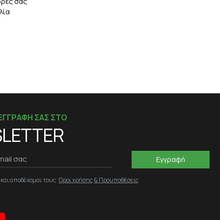
ορές σας
λία
ΕΓΓΡΑΦΗ ΣΑΣ ΣΤΟ
LETTER
Εγγραφή
 και αποδέχομαι τους
Όροι χρήσης & Προυποθέσεις