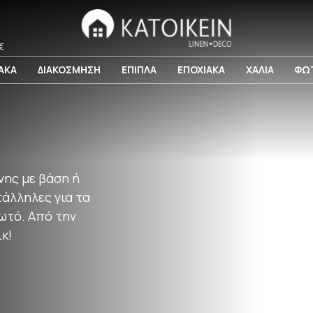
€
ΙΑΚΑ
ΔΙΑΚΟΣΜΗΣΗ
ΕΠΙΠΛΑ
ΕΠΟΧΙΑΚΑ
ΧΑΛΙΑ
ΦΩΤ
νης με βάση ή
τάλληλες για τα
ωτό. Από την
κ!