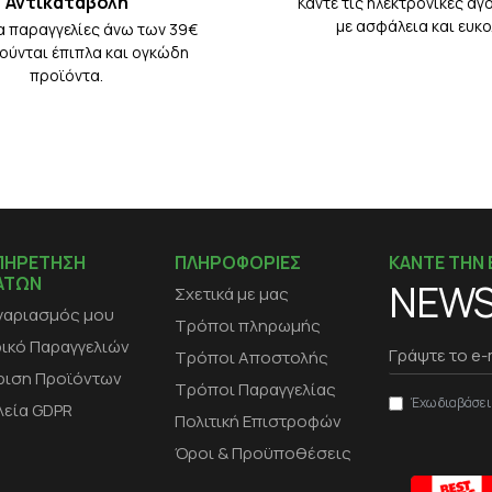
Αντικαταβολή
Κάντε τις ηλεκτρονικές αγ
με ασφάλεια και ευκο
ια παραγγελίες άνω των 39€
ρούνται έπιπλα και ογκώδη
προϊόντα.
ΠΗΡΕΤΗΣΗ
ΠΛΗΡΟΦΟΡΙΕΣ
ΚΑΝΤΕ ΤΗΝ 
ΑΤΩΝ
NEWS
Σχετικά με μας
γαριασμός μου
Τρόποι πληρωμής
ρικό Παραγγελιών
Τρόποι Αποστολής
ριση Προϊόντων
Τρόποι Παραγγελίας
Έχω διαβάσει
λεία GDPR
Πολιτική Επιστροφών
Όροι & Προϋποθέσεις