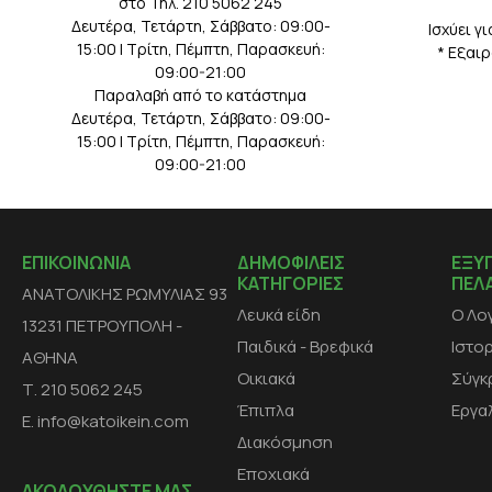
στο Τηλ. 210 5062 245
Δευτέρα, Τετάρτη, Σάββατο: 09:00-
Iσχύει γ
15:00 | Τρίτη, Πέμπτη, Παρασκευή:
* Eξαι
09:00-21:00
Παραλαβή από το κατάστημα
Δευτέρα, Τετάρτη, Σάββατο: 09:00-
15:00 | Τρίτη, Πέμπτη, Παρασκευή:
09:00-21:00
ΕΠΙΚΟΙΝΩΝΙΑ
ΔΗΜΟΦΙΛΕΙΣ
ΕΞΥ
ΚΑΤΗΓΟΡΙΕΣ
ΠΕΛ
ΑΝΑΤΟΛΙΚΗΣ ΡΩΜΥΛΙΑΣ 93
Λευκά είδη
Ο Λο
13231 ΠΕΤΡΟΥΠΟΛΗ -
Παιδικά - Βρεφικά
Ιστο
ΑΘΗΝΑ
Οικιακά
Σύγκ
Τ. 210 5062 245
Έπιπλα
Εργα
E. info@katoikein.com
Διακόσμηση
Εποχιακά
ΑΚΟΛΟΥΘΗΣΤΕ ΜΑΣ