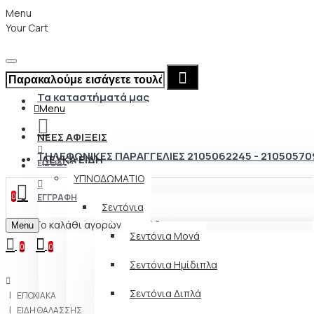
Menu
Your Cart
Τα καταστήματά μας
Menu
ΝΕΕΣ ΑΦΙΞΕΙΣ
ΤΗΛΕΦΩΝΙΚΕΣ ΠΑΡΑΓΓΕΛΙΕΣ 2105062245 - 21050570
ΛΕΥΚΑ ΕΙΔΗ
ΕΊΣΟΔΟΣ
ΥΠΝΟΔΩΜΑΤΙΟ
0
ΕΓΓΡΑΦΉ
Σεντόνια
Το καλάθι αγορών είναι άδειο!
Menu
Σεντόνια Μονά
0
0
Σεντόνια Ημίδιπλα
Σεντόνια Διπλά
ΕΠΟΧΙΑΚΑ
ΕΙΔΗ ΘΑΛΑΣΣΗΣ