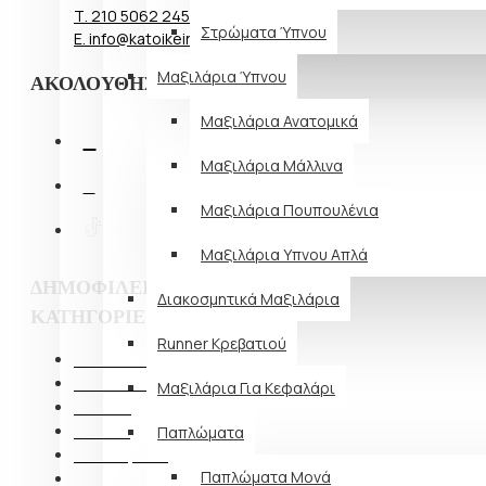
Τ. 210 5062 245
Στρώματα Ύπνου
E. info@katoikein.com
Μαξιλάρια Ύπνου
ΑΚΟΛΟΥΘΗΣΤΕ ΜΑΣ
Μαξιλάρια Ανατομικά
Μαξιλάρια Μάλλινα
Μαξιλάρια Πουπουλένια
Μαξιλάρια Υπνου Απλά
ΔΗΜΟΦΙΛΕΙΣ
Διακοσμητικά Μαξιλάρια
ΚΑΤΗΓΟΡΙΕΣ
Runner Κρεβατιού
Λευκά είδη
Παιδικά - Βρεφικά
Μαξιλάρια Για Κεφαλάρι
Οικιακά
Έπιπλα
Παπλώματα
Διακόσμηση
Παπλώματα Μονά
Εποχιακά