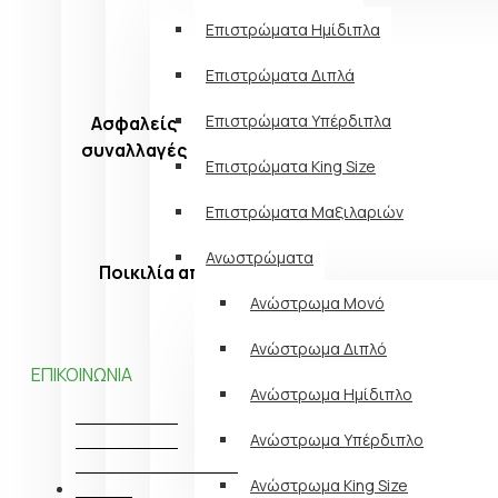
έπιπλα και
Επιστρώματα Ημίδιπλα
ογκώδη
προϊόντα.
Επιστρώματα Διπλά
Επιστρώματα Υπέρδιπλα
Ασφαλείς
Κάντε τις
ηλεκτρονικές
συναλλαγές
Επιστρώματα King Size
αγορές σας
με ασφάλεια και
Επιστρώματα Μαξιλαριών
ευκολία
Ανωστρώματα
Ποικιλία από Τop Βrands
Ανώστρωμα Μονό
Ανώστρωμα Διπλό
ΕΠΙΚΟΙΝΩΝΙΑ
Ανώστρωμα Ημίδιπλο
ΑΝΑΤΟΛΙΚΗΣ
ΡΩΜΥΛΙΑΣ 93
Ανώστρωμα Υπέρδιπλο
13231 ΠΕΤΡΟΥΠΟΛΗ -
Ανώστρωμα King Size
ΑΘΗΝΑ