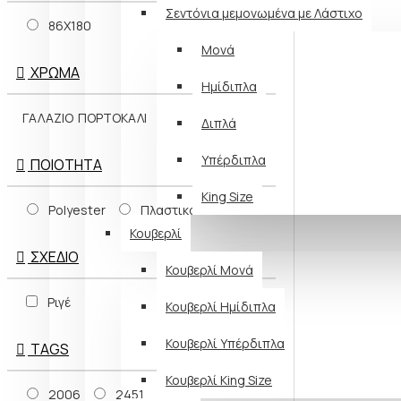
Σεντόνια μεμονωμένα με Λάστιχο
86Χ180
Μονά
ΧΡΏΜΑ
Ημίδιπλα
ΓΑΛΑΖΙΟ
ΠΟΡΤΟΚΑΛΙ
Διπλά
Υπέρδιπλα
ΠΟΙΌΤΗΤΑ
King Size
Polyester
Πλαστικό
Κουβερλί
ΣΧΈΔΙΟ
Κουβερλί Μονά
Ριγέ
Κουβερλί Ημίδιπλα
Κουβερλί Υπέρδιπλα
TAGS
Κουβερλί King Size
2006
2451