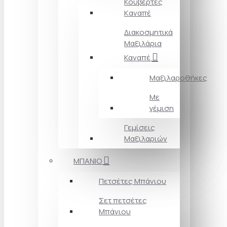
Κουβέρτες
Kαναπέ
Διακοσμητικά
Mαξιλάρια
Καναπέ
Μαξιλαροθήκες
Με
γέμιση
Γεμίσεις
Μαξιλαριών
ΜΠΑΝΙΟ
Πετσέτες Mπάνιου
Σετ πετσέτες
Mπάνιου