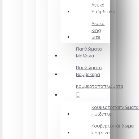
Λευκά
Υπέρδιπλα
Λευκά
King
Size
Παπλώματα
Μάλλινα
Παπλώματα
Βαμβακερά
Κουβερτοπαπλώματα
Κουβερτοπαπλώματα
Ημίδιπλα
Κουβερτοπάπλωμα
king size