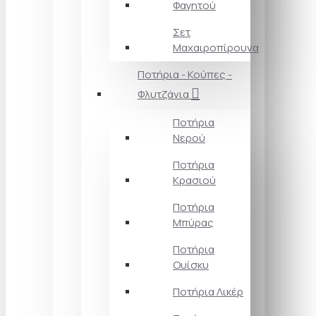
Φαγητού
Σετ
Μαχαιροπίρουνα
Ποτήρια - Κούπες -
Φλυτζάνια
Ποτήρια
Νερού
Ποτήρια
Κρασιού
Ποτήρια
Μπύρας
Ποτήρια
Ουίσκυ
Ποτήρια Λικέρ