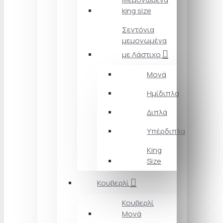
king size
Σεντόνια
μεμονωμένα
με Λάστιχο
Μονά
Ημίδιπλα
Διπλά
Υπέρδιπλα
King
Size
Κουβερλί
Κουβερλί
Μονά