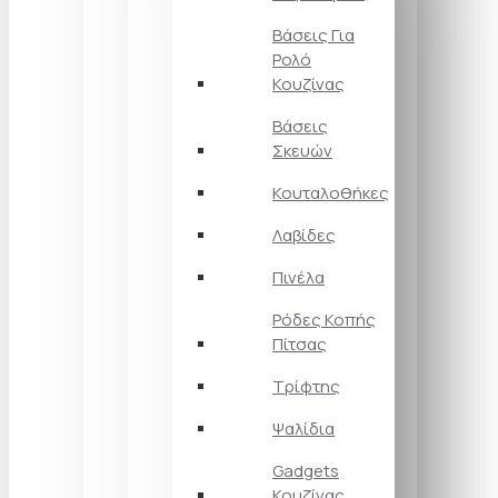
Βάσεις Για
Ρολό
Κουζίνας
Βάσεις
Σκευών
Κουταλοθήκες
Λαβίδες
Πινέλα
Ρόδες Κοπής
Πίτσας
Τρίφτης
Ψαλίδια
Gadgets
Κουζίνας