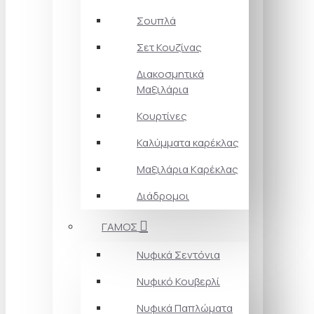
Σουπλά
Σετ Κουζίνας
Διακοσμητικά
Μαξιλάρια
Κουρτίνες
Καλύμματα καρέκλας
Μαξιλάρια Kαρέκλας
Διάδρομοι
ΓΑΜΟΣ
Νυφικά Σεντόνια
Νυφικό Κουβερλί
Νυφικά Παπλώματα