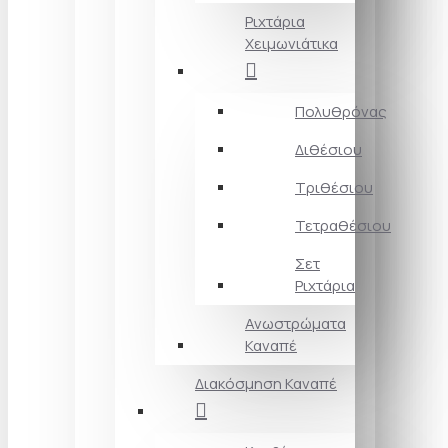
Ριχτάρια
Χειμωνιάτικα
Πολυθρόνας
Διθέσιου
Τριθέσιου
Τετραθέσιου
Σετ
Ριχτάρια
Ανωστρώματα
Καναπέ
Διακόσμηση Καναπέ