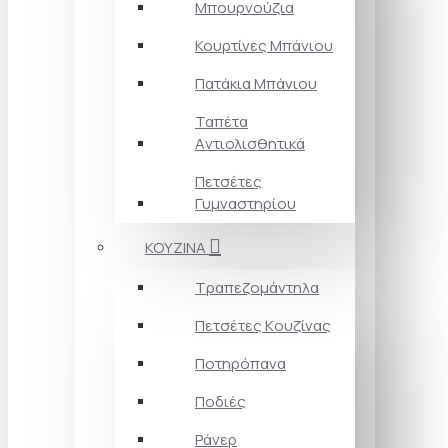
Μπουρνούζια
Κουρτίνες Mπάνιου
Πατάκια Mπάνιου
Ταπέτα
Aντιολισθητικά
Πετσέτες
Γυμναστηρίου
ΚΟΥΖΙΝΑ
Τραπεζομάντηλα
Πετσέτες Kουζίνας
Ποτηρόπανα
Ποδιές
Ράνερ