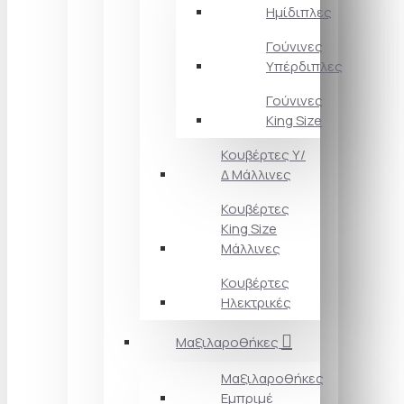
Ημίδιπλες
Γούνινες
Υπέρδιπλες
Γούνινες
King Size
Κουβέρτες Υ/
Δ Μάλλινες
Κουβέρτες
King Size
Μάλλινες
Κουβέρτες
Ηλεκτρικές
Μαξιλαροθήκες
Μαξιλαροθήκες
Εμπριμέ