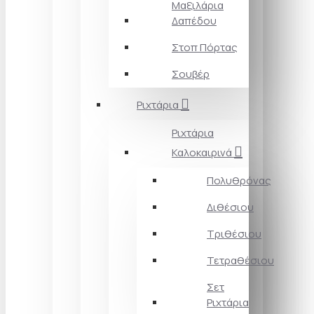
Μαξιλάρια
Δαπέδου
Στοπ Πόρτας
Σουβέρ
Ριχτάρια
Ριχτάρια
Καλοκαιρινά
Πολυθρόνας
Διθέσιου
Τριθέσιου
Τετραθέσιου
Σετ
Ριχτάρια