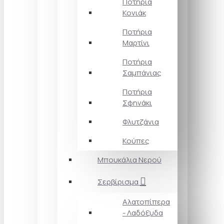
Ποτήρια
Κονιάκ
Ποτήρια
Μαρτίνι
Ποτήρια
Σαμπάνιας
Ποτήρια
Σφηνάκι
Φλυτζάνια
Κούπες
Μπουκάλια Νερού
Σερβίρισμα
Αλατοπίπερα
- Λαδόξυδα