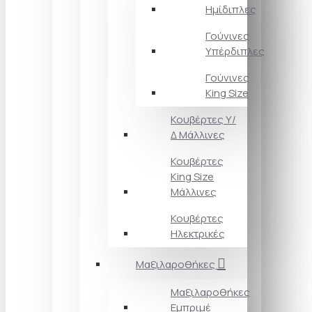
Ημίδιπλες
Γούνινες
Υπέρδιπλες
Γούνινες
King Size
Κουβέρτες Υ/
Δ Μάλλινες
Κουβέρτες
King Size
Μάλλινες
Κουβέρτες
Ηλεκτρικές
Μαξιλαροθήκες
Μαξιλαροθήκες
Εμπριμέ