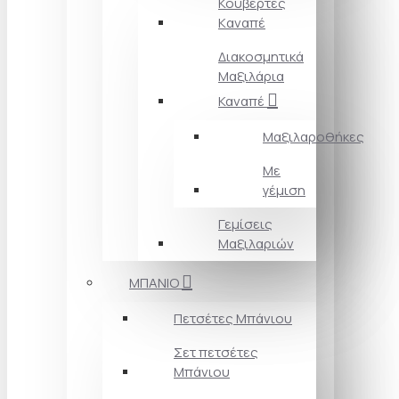
Κουβέρτες
Kαναπέ
Διακοσμητικά
Mαξιλάρια
Καναπέ
Μαξιλαροθήκες
Με
γέμιση
Γεμίσεις
Μαξιλαριών
ΜΠΑΝΙΟ
Πετσέτες Mπάνιου
Σετ πετσέτες
Mπάνιου