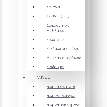
Σουπλά
Σετ Κουζίνας
Διακοσμητικά
Μαξιλάρια
Κουρτίνες
Καλύμματα καρέκλας
Μαξιλάρια Kαρέκλας
Διάδρομοι
ΓΑΜΟΣ
Νυφικά Σεντόνια
Νυφικό Κουβερλί
Νυφικά Παπλώματα