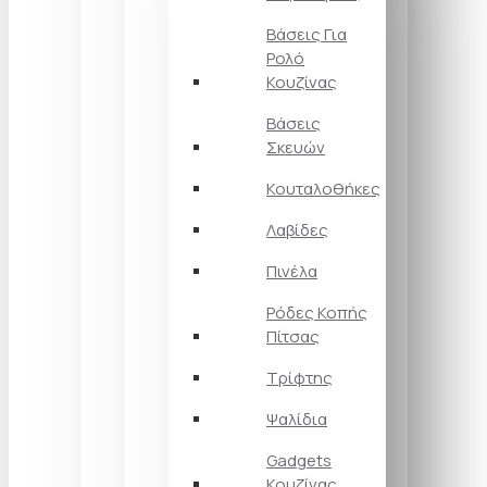
Βάσεις Για
Ρολό
Κουζίνας
Βάσεις
Σκευών
Κουταλοθήκες
Λαβίδες
Πινέλα
Ρόδες Κοπής
Πίτσας
Τρίφτης
Ψαλίδια
Gadgets
Κουζίνας