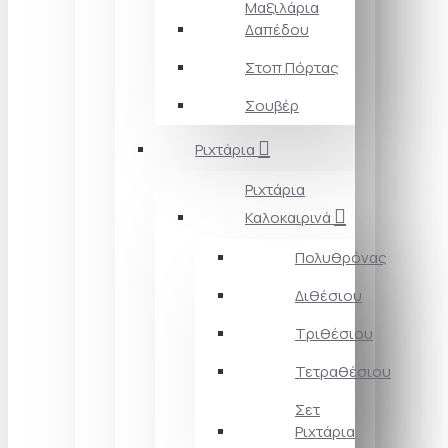
Μαξιλάρια
Δαπέδου
Στοπ Πόρτας
Σουβέρ
Ριχτάρια
Ριχτάρια
Καλοκαιρινά
Πολυθρόνας
Διθέσιου
Τριθέσιου
Τετραθέσιου
Σετ
Ριχτάρια