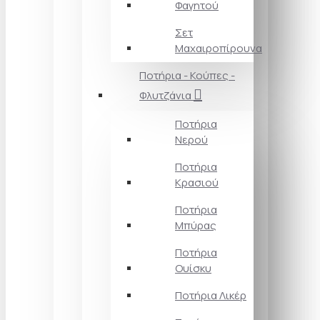
Φαγητού
Σετ
Μαχαιροπίρουνα
Ποτήρια - Κούπες -
Φλυτζάνια
Ποτήρια
Νερού
Ποτήρια
Κρασιού
Ποτήρια
Μπύρας
Ποτήρια
Ουίσκυ
Ποτήρια Λικέρ