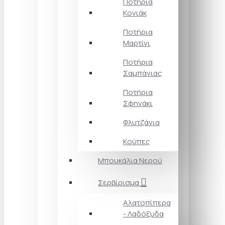
Ποτήρια
Κονιάκ
Ποτήρια
Μαρτίνι
Ποτήρια
Σαμπάνιας
Ποτήρια
Σφηνάκι
Φλυτζάνια
Κούπες
Μπουκάλια Νερού
Σερβίρισμα
Αλατοπίπερα
- Λαδόξυδα