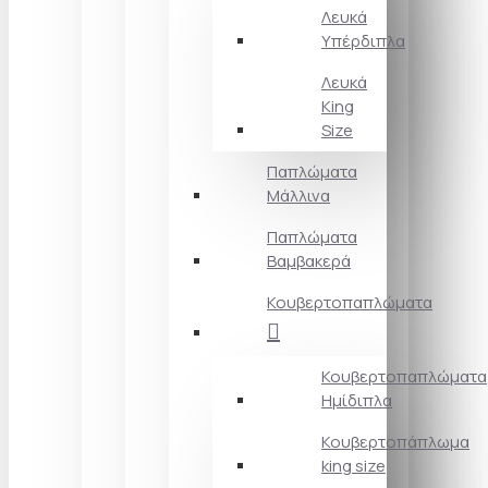
Λευκά
Υπέρδιπλα
Λευκά
King
Size
Παπλώματα
Μάλλινα
Παπλώματα
Βαμβακερά
Κουβερτοπαπλώματα
Κουβερτοπαπλώματα
Ημίδιπλα
Κουβερτοπάπλωμα
king size