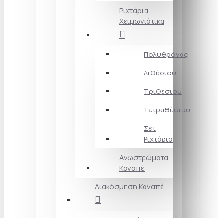
Ριχτάρια
Χειμωνιάτικα
Πολυθρόνας
Διθέσιου
Τριθέσιου
Τετραθέσιου
Σετ
Ριχτάρια
Ανωστρώματα
Καναπέ
Διακόσμηση Καναπέ