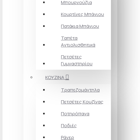
Μπουρνούζια
Κουρτίνες Mπάνιου
Πατάκια Mπάνιου
Ταπέτα
Aντιολισθητικά
Πετσέτες
Γυμναστηρίου
ΚΟΥΖΙΝΑ
Τραπεζομάντηλα
Πετσέτες Kουζίνας
Ποτηρόπανα
Ποδιές
Ράνερ