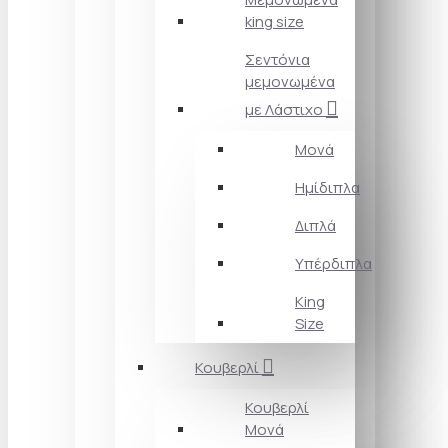
king size
Σεντόνια
μεμονωμένα
με Λάστιχο
Μονά
Ημίδιπλα
Διπλά
Υπέρδιπλα
King
Size
Κουβερλί
Κουβερλί
Μονά