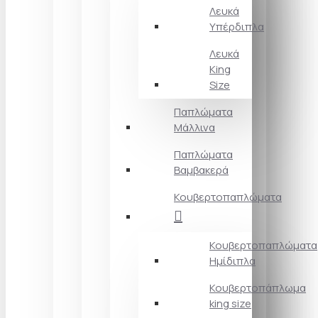
Λευκά
Υπέρδιπλα
Λευκά
King
Size
Παπλώματα
Μάλλινα
Παπλώματα
Βαμβακερά
Κουβερτοπαπλώματα
Κουβερτοπαπλώματα
Ημίδιπλα
Κουβερτοπάπλωμα
king size