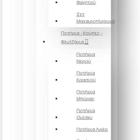
Φαγητού
Σετ
Μαχαιροπίρουνα
Ποτήρια - Κούπες -
Φλυτζάνια
Ποτήρια
Νερού
Ποτήρια
Κρασιού
Ποτήρια
Μπύρας
Ποτήρια
Ουίσκυ
Ποτήρια Λικέρ