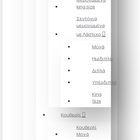
king size
Σεντόνια
μεμονωμένα
με Λάστιχο
Μονά
Ημίδιπλα
Διπλά
Υπέρδιπλα
King
Size
Κουβερλί
Κουβερλί
Μονά