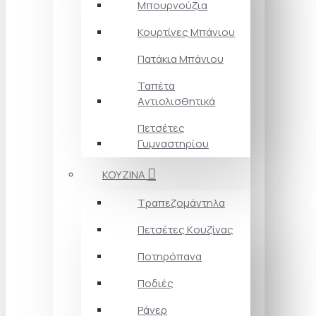
Μπουρνούζια
Κουρτίνες Mπάνιου
Πατάκια Mπάνιου
Ταπέτα
Aντιολισθητικά
Πετσέτες
Γυμναστηρίου
ΚΟΥΖΙΝΑ
Τραπεζομάντηλα
Πετσέτες Kουζίνας
Ποτηρόπανα
Ποδιές
Ράνερ