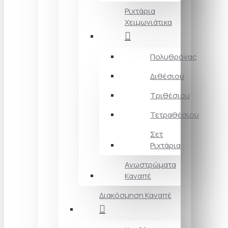
Ριχτάρια
Χειμωνιάτικα
Πολυθρόνας
Διθέσιου
Τριθέσιου
Τετραθέσιου
Σετ
Ριχτάρια
Ανωστρώματα
Καναπέ
Διακόσμηση Καναπέ