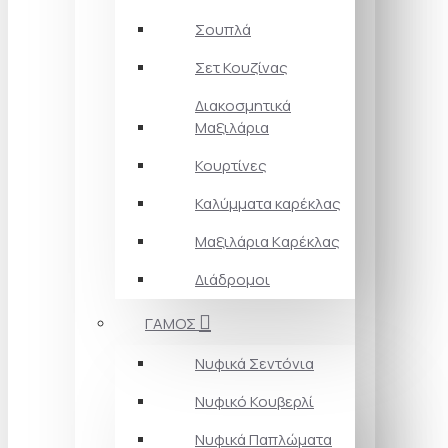
Σουπλά
Σετ Κουζίνας
Διακοσμητικά
Μαξιλάρια
Κουρτίνες
Καλύμματα καρέκλας
Μαξιλάρια Kαρέκλας
Διάδρομοι
ΓΑΜΟΣ
Νυφικά Σεντόνια
Νυφικό Κουβερλί
Νυφικά Παπλώματα