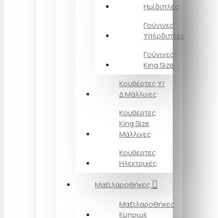
Ημίδιπλες
Γούνινες
Υπέρδιπλες
Γούνινες
King Size
Κουβέρτες Υ/
Δ Μάλλινες
Κουβέρτες
King Size
Μάλλινες
Κουβέρτες
Ηλεκτρικές
Μαξιλαροθήκες
Μαξιλαροθήκες
Εμπριμέ