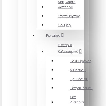
Μαξιλάρια
Δαπέδου
Στοπ Πόρτας
Σουβέρ
Ριχτάρια
Ριχτάρια
Καλοκαιρινά
Πολυθρόνας
Διθέσιου
Τριθέσιου
Τετραθέσιου
Σετ
Ριχτάρια