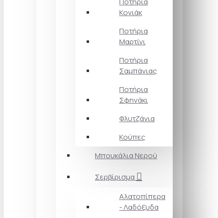
Ποτήρια
Κονιάκ
Ποτήρια
Μαρτίνι
Ποτήρια
Σαμπάνιας
Ποτήρια
Σφηνάκι
Φλυτζάνια
Κούπες
Μπουκάλια Νερού
Σερβίρισμα
Αλατοπίπερα
- Λαδόξυδα