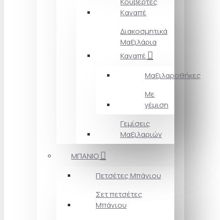
Κουβέρτες
Kαναπέ
Διακοσμητικά
Mαξιλάρια
Καναπέ
Μαξιλαροθήκες
Με
γέμιση
Γεμίσεις
Μαξιλαριών
ΜΠΑΝΙΟ
Πετσέτες Mπάνιου
Σετ πετσέτες
Mπάνιου