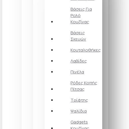
Βάσεις Για
Ρολό
Κουζίνας
Βάσεις
Σκευών
Κουταλοθήκες
Λαβίδες
Πινέλα
Ρόδες Κοπής
Πίτσας
Τρίφτης
Ψαλίδια
Gadgets
Κουζίνας