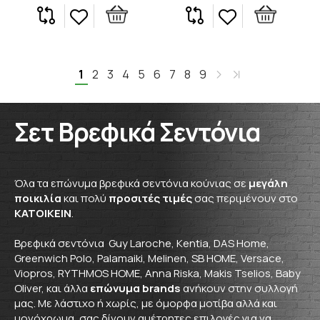
1
2
3
4
5
6
7
8
9
Σετ Βρεφικά Σεντόνια
Όλα τα επώνυμα βρεφικά σεντόνια κούνιας σε
μεγάλη
ποικιλία
και πολύ
προσιτές τιμές
σας περιμένουν στο
ΚΑΤΟΙΚΕΙΝ
.
Βρεφικά σεντόνια Guy Laroche, Κentia, DAS Home,
Greenwich Polo, Palamaiki, Melinen, SB HOME, Versace,
Viopros, RYTHMOS HOME, Αnna Riska, Makis Tselios, Baby
Oliver, και άλλα
επώνυμα brands
ανήκουν στην συλλογή
μας. Με λάστιχο ή χωρίς, με όμορφα μοτίβα αλλά και
μονόχρωμα, σας δίνουν αμέτρητες επιλογές για να