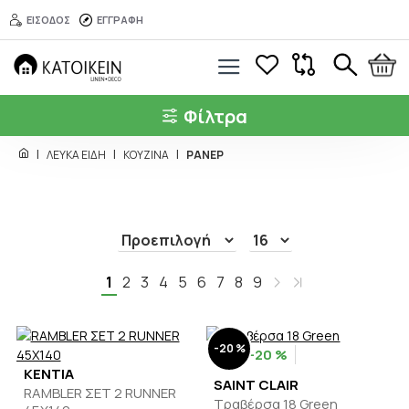
ΕΙΣΟΔΟΣ
ΕΓΓΡΑΦΗ
Φίλτρα
ΛΕΥΚΑ ΕΙΔΗ
ΚΟΥΖΙΝΑ
ΡΑΝΕΡ
1
2
3
4
5
6
7
8
9
-20 %
-20 %
KENTIA
SAINT CLAIR
RAMBLER ΣΕΤ 2 RUNNER
Τραβέρσα 18 Green