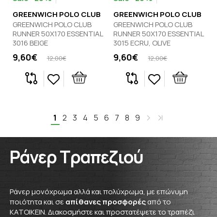
GREENWICH POLO CLUB
GREENWICH POLO CLUB
GREENWICH POLO CLUB
GREENWICH POLO CLUB
RUNNER 50Χ170 ESSENTIAL
RUNNER 50Χ170 ESSENTIAL
3016 BEIGE
3015 ECRU, OLIVE
9,60€
9,60€
12,00€
12,00€
1
2
3
4
5
6
7
8
9
Ράνερ Τραπεζιού
Ράνερ μονόχρωμα αλλά και πολύχρωμα, με επώνυμη
ποιότητα και σε
απίθανες προσφορές
από το
ΚΑΤΟΙΚΕΙΝ. Διακοσμήστε και προστατέψετε το τραπέζι