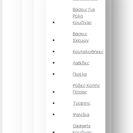
Βάσεις Για
Ρολό
Κουζίνας
Βάσεις
Σκευών
Κουταλοθήκες
Λαβίδες
Πινέλα
Ρόδες Κοπής
Πίτσας
Τρίφτης
Ψαλίδια
Gadgets
Κουζίνας