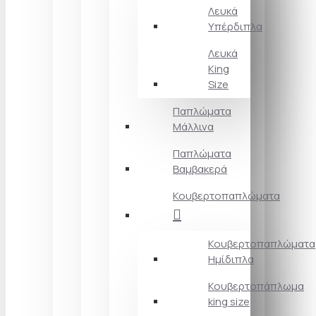
Λευκά
Υπέρδιπλα
Λευκά
King
Size
Παπλώματα
Μάλλινα
Παπλώματα
Βαμβακερά
Κουβερτοπαπλώματα
Κουβερτοπαπλώματα
Ημίδιπλα
Κουβερτοπάπλωμα
king size