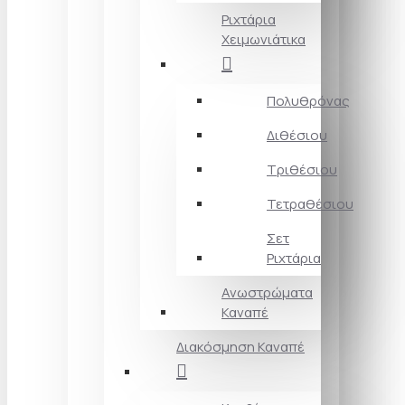
Ριχτάρια
Χειμωνιάτικα
Πολυθρόνας
Διθέσιου
Τριθέσιου
Τετραθέσιου
Σετ
Ριχτάρια
Ανωστρώματα
Καναπέ
Διακόσμηση Καναπέ