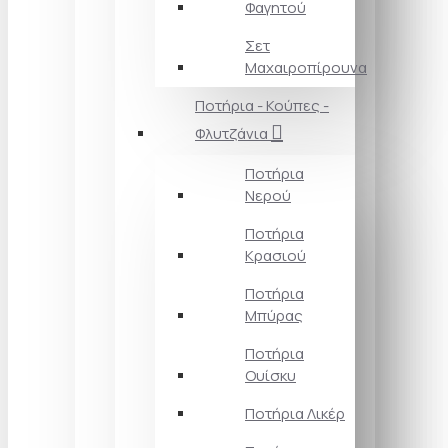
Φαγητού
Σετ
Μαχαιροπίρουνα
Ποτήρια - Κούπες -
Φλυτζάνια
Ποτήρια
Νερού
Ποτήρια
Κρασιού
Ποτήρια
Μπύρας
Ποτήρια
Ουίσκυ
Ποτήρια Λικέρ