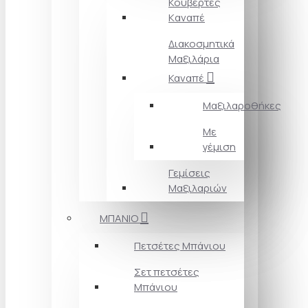
Κουβέρτες
Kαναπέ
Διακοσμητικά
Mαξιλάρια
Καναπέ
Μαξιλαροθήκες
Με
γέμιση
Γεμίσεις
Μαξιλαριών
ΜΠΑΝΙΟ
Πετσέτες Mπάνιου
Σετ πετσέτες
Mπάνιου