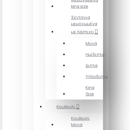
king size
Σεντόνια
μεμονωμένα
με Λάστιχο
Μονά
Ημίδιπλα
Διπλά
Υπέρδιπλα
King
Size
Κουβερλί
Κουβερλί
Μονά