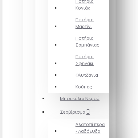
Ποτήρια
Κονιάκ
Ποτήρια
Μαρτίνι
Ποτήρια
Σαμπάνιας
Ποτήρια
Σφηνάκι
Φλυτζάνια
Κούπες
Μπουκάλια Νερού
Σερβίρισμα
Αλατοπίπερα
- Λαδόξυδα