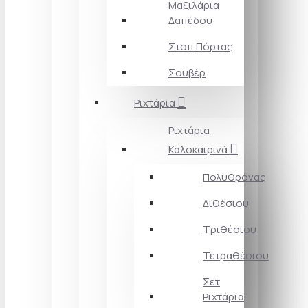
Μαξιλάρια
Δαπέδου
Στοπ Πόρτας
Σουβέρ
Ριχτάρια
Ριχτάρια
Καλοκαιρινά
Πολυθρόνας
Διθέσιου
Τριθέσιου
Τετραθέσιου
Σετ
Ριχτάρια