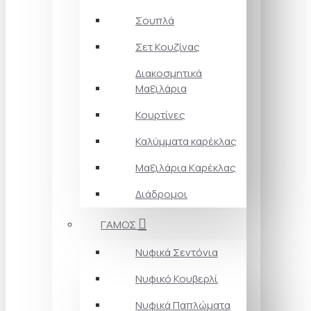
Σουπλά
Σετ Κουζίνας
Διακοσμητικά
Μαξιλάρια
Κουρτίνες
Καλύμματα καρέκλας
Μαξιλάρια Kαρέκλας
Διάδρομοι
ΓΑΜΟΣ
Νυφικά Σεντόνια
Νυφικό Κουβερλί
Νυφικά Παπλώματα