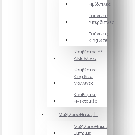
Ημίδιπλες
Γούνινες
Υπέρδιπλες
Γούνινες
King Size
Κουβέρτες Υ/
Δ Μάλλινες
Κουβέρτες
King Size
Μάλλινες
Κουβέρτες
Ηλεκτρικές
Μαξιλαροθήκες
Μαξιλαροθήκες
Εμπριμέ