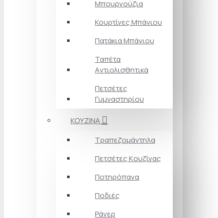
Μπουρνούζια
Κουρτίνες Mπάνιου
Πατάκια Mπάνιου
Ταπέτα
Aντιολισθητικά
Πετσέτες
Γυμναστηρίου
ΚΟΥΖΙΝΑ
Τραπεζομάντηλα
Πετσέτες Kουζίνας
Ποτηρόπανα
Ποδιές
Ράνερ