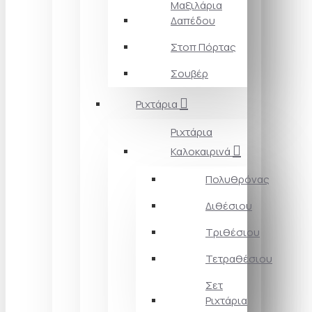
Μαξιλάρια
Δαπέδου
Στοπ Πόρτας
Σουβέρ
Ριχτάρια
Ριχτάρια
Καλοκαιρινά
Πολυθρόνας
Διθέσιου
Τριθέσιου
Τετραθέσιου
Σετ
Ριχτάρια