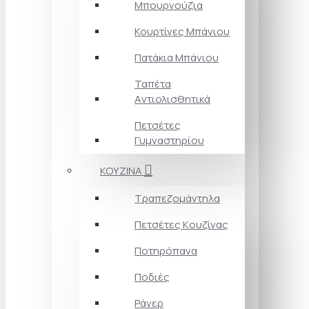
Μπουρνούζια
Κουρτίνες Mπάνιου
Πατάκια Mπάνιου
Ταπέτα
Aντιολισθητικά
Πετσέτες
Γυμναστηρίου
ΚΟΥΖΙΝΑ
Τραπεζομάντηλα
Πετσέτες Kουζίνας
Ποτηρόπανα
Ποδιές
Ράνερ