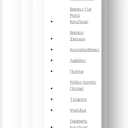
Βάσεις Για
Ρολό
Κουζίνας
Βάσεις
Σκευών
Κουταλοθήκες
Λαβίδες
Πινέλα
Ρόδες Κοπής
Πίτσας
Τρίφτης
Ψαλίδια
Gadgets
Κουζίνας