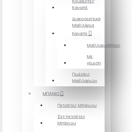
Κουβέρτες
Kαναπέ
Διακοσμητικά
Mαξιλάρια
Καναπέ
Μαξιλαροθήκες
Με
γέμιση
Γεμίσεις
Μαξιλαριών
ΜΠΑΝΙΟ
Πετσέτες Mπάνιου
Σετ πετσέτες
Mπάνιου