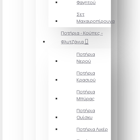
Φαγητού
Σετ
Μαχαιροπίρουνα
Ποτήρια - Κούπες -
Φλυτζάνια
Ποτήρια
Νερού
Ποτήρια
Κρασιού
Ποτήρια
Μπύρας
Ποτήρια
Ουίσκυ
Ποτήρια Λικέρ