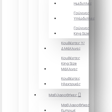
Ημίδιπλες
Γούνινες
Υπέρδιπλες
Γούνινες
King Size
Κουβέρτες Υ/
Δ Μάλλινες
Κουβέρτες
King Size
Μάλλινες
Κουβέρτες
Ηλεκτρικές
Μαξιλαροθήκες
Μαξιλαροθήκες
Εμπριμέ