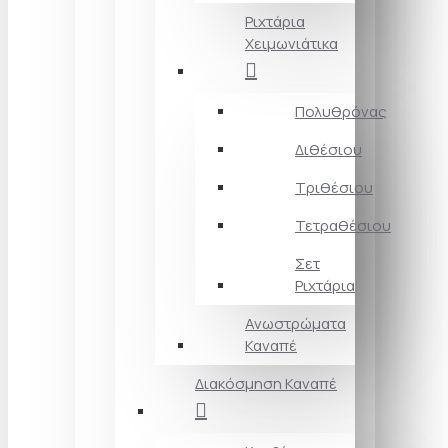
Ριχτάρια
Χειμωνιάτικα
Πολυθρόνας
Διθέσιου
Τριθέσιου
Τετραθέσιου
Σετ
Ριχτάρια
Ανωστρώματα
Καναπέ
Διακόσμηση Καναπέ