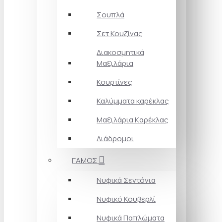
Σουπλά
Σετ Κουζίνας
Διακοσμητικά
Μαξιλάρια
Κουρτίνες
Καλύμματα καρέκλας
Μαξιλάρια Kαρέκλας
Διάδρομοι
ΓΑΜΟΣ
Νυφικά Σεντόνια
Νυφικό Κουβερλί
Νυφικά Παπλώματα