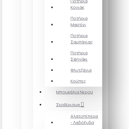
Ποτήρια
Κονιάκ
Ποτήρια
Μαρτίνι
Ποτήρια
Σαμπάνιας
Ποτήρια
Σφηνάκι
Φλυτζάνια
Κούπες
Μπουκάλια Νερού
Σερβίρισμα
Αλατοπίπερα
- Λαδόξυδα