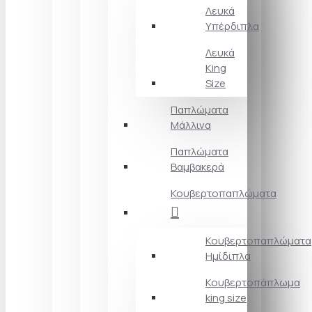
Λευκά
Υπέρδιπλα
Λευκά
King
Size
Παπλώματα
Μάλλινα
Παπλώματα
Βαμβακερά
Κουβερτοπαπλώματα
Κουβερτοπαπλώματα
Ημίδιπλα
Κουβερτοπάπλωμα
king size