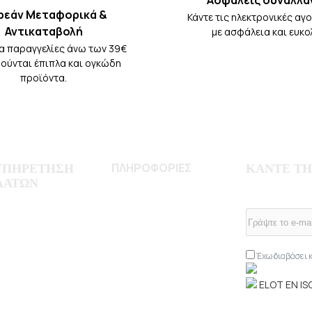
Ασφαλείς συναλλα
ρεάν Μεταφορικά &
Κάντε τις ηλεκτρονικές αγ
Αντικαταβολή
με ασφάλεια και ευκο
ια παραγγελίες άνω των 39€
ρούνται έπιπλα και ογκώδη
προϊόντα.
ΠΛΗΡΟΦΟΡΙΕΣ
ΥΠΗΡΕΤΗΣΗ
ΚΑΝΤΕ ΤΗ
ΛΑΤΩΝ
Σχετικά με μας
NEWSLETTER
Τρόποι πληρωμής
γαριασμός μου
Τρόποι Αποστολής
ρικό Παραγγελιών
Τρόποι Παραγγελίας
ριση Προϊόντων
Πολιτική Επιστροφών
λεία GDPR
Έχω διαβάσει 
Όροι & Προϋποθέσεις
ELOT EN IS