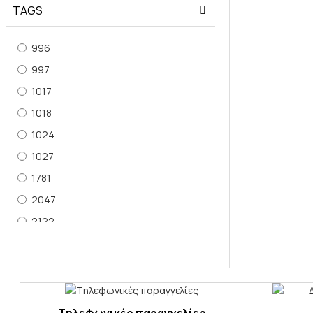
TAGS
996
997
1017
1018
1024
1027
1781
2047
2122
2453
2454
2455
2456