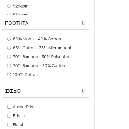
ΠΟΡΤΟΚΑΛΙ
525gsm
ΠΡΑΣΙΝΟ
530gsm
ΠΟΙΟΤΗΤΑ
ΡΟΔΑΚΙΝΙ
540gsm
ΡΟΔΙ
550gsm
60% Modal - 40% Cotton
ΡΟΖ
560gsm
65% Cotton - 35% Micromodal
ΣΑΠΙΟ ΜΗΛΟ
580gsm
70% Bamboo - 30% Polyester
ΣΙΕΛ
600gsm
70% Bamboo – 30% Cotton
ΣΟΜΟΝ
620gsm
100% Cotton
ΣΠΑΓΓΙ
650gsm
ΤΕΡΑΚΟΤΑ
700gsm
ΣΧΕΔΙΟ
ΤΙΡΚΟΥΑΖ
ΦΟΥΞΙΑ
Animal Print
ΧΑΚΙ
Ethnic
ΧΡΥΣΟ
Floral