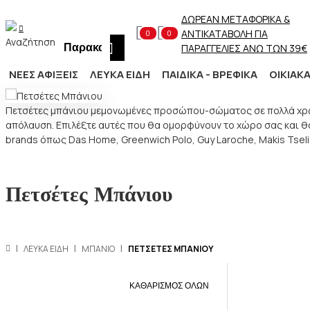
ΔΩΡΕΑΝ ΜΕΤΑΦΟΡΙΚΑ &
ΑΝΤΙΚΑΤΑΒΟΛΗ ΓΙΑ
0
0
Αναζήτηση
ΠΑΡΑΓΓΕΛΙΕΣ ΑΝΩ ΤΩΝ 39€
ΝΕΕΣ ΑΦΙΞΕΙΣ
ΛΕΥΚΑ ΕΙΔΗ
ΠΑΙΔΙΚΑ - ΒΡΕΦΙΚΑ
ΟΙΚΙΑΚ
Πετσέτες μπάνιου μεμονωμένες προσώπου-σώματος σε πολλά χρώματ
απόλαυση. Επιλέξτε αυτές που θα ομορφύνουν το χώρο σας και θα 
brands όπως Das Home, Greenwich Polo, Guy Laroche, Makis Tselio
Πετσέτες Μπάνιου
ΛΕΥΚΑ ΕΙΔΗ
ΜΠΑΝΙΟ
ΠΕΤΣΕΤΕΣ MΠΑΝΙΟΥ
ΚΑΘΑΡΙΣΜΟΣ ΟΛΩΝ