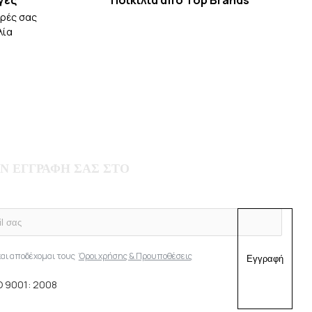
γές
Ποικιλία από Τop Βrands
ορές σας
λία
Ν ΕΓΓΡΑΦΗ ΣΑΣ ΣΤΟ
και αποδέχομαι τους
Όροι χρήσης & Προυποθέσεις
Εγγραφή
O 9001: 2008