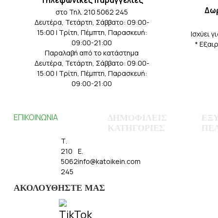
Tηλεφωνικές παραγγελίες
Δω
2457
στο Τηλ. 210 5062 245
Δευτέρα, Τετάρτη, Σάββατο: 09:00-
2458
15:00 | Τρίτη, Πέμπτη, Παρασκευή:
Iσχύει γ
2459
09:00-21:00
* Eξαι
Παραλαβή από το κατάστημα
2460
Δευτέρα, Τετάρτη, Σάββατο: 09:00-
2461
15:00 | Τρίτη, Πέμπτη, Παρασκευή:
09:00-21:00
2462
2463
ΕΠΙΚΟΙΝΩΝΙΑ
2464
ΔΗΜΟΦΙΛΕΙΣ
ΕΞ
ΚΑΤΗΓΟΡΙΕΣ
ΠΕ
2465
ΑΝΑΤΟΛΙΚΗΣ
Τ.
ΡΩΜΥΛΙΑΣ 93
Λευκά είδη
Ο Λο
2466
210
E.
13231
Παιδικά - Βρεφικά
Ιστο
5062
info@katoikein.com
2467
ΠΕΤΡΟΥΠΟΛΗ
Οικιακά
Σύγκ
245
- ΑΘΗΝΑ
2468
Έπιπλα
Εργα
ΑΚΟΛΟΥΘΗΣΤΕ ΜΑΣ
Διακόσμηση
2469
Εποχιακά
2470
Χαλιά