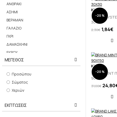
ΑΝΘΡΑΚΙ
TOMMY HILFIGER
KENTIA
ΑΣΗΜΙ
-20 %
BRAND OYSTE
ΒΕΡΑΜΑΝ
30Χ30
ΓΑΛΑΖΙΟ
1,84€
2,30€
ΓΚΡΙ
ΔΑΜΑΣΚΗΝΙ
ΕΚΡΟΥ
ΜΕΓΕΘΟΣ
ΙΒΟΥΑΡ
KENTIA
ΚΑΦΕ
-20 %
BRAND MINT
Προσώπου
ΚΕΡΑΜΙΔΙ
90Χ150
Σώματος
ΚΙΤΡΙΝΟ
24,80
31,00€
Χεριών
ΚΟΚΚΙΝΟ
ΚΟΡΑΛΙ
ΕΚΠΤΩΣΕΙΣ
ΚΡΕΜ