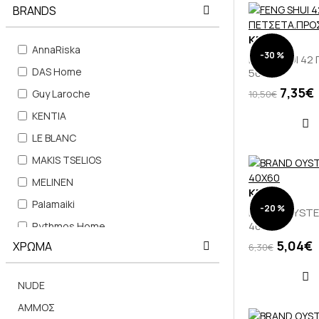
BRANDS
KENTIA
AnnaRiska
-30 %
FENG SHUI 4
DAS Home
50X90
7,35€
Guy Laroche
10,50€
KENTIA
LE BLANC
MAKIS TSELIOS
MELINEN
KENTIA
Palamaiki
-20 %
BRAND OYSTE
40X60
Rythmos Home
5,04€
ΧΡΩΜΑ
6,30€
Viopros
ΚΟΜΒΟΣ
NUDE
BASSETTI
ΑΜΜΟΣ
GREENWICH POLO CLUB