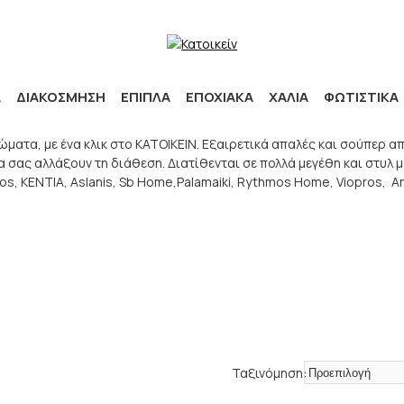
Α
ΔΙΑΚΟΣΜΗΣΗ
ΕΠΙΠΛΑ
ΕΠΟΧΙΑΚΑ
ΧΑΛΙΑ
ΦΩΤΙΣΤΙΚΑ
α, με ένα κλικ στο ΚΑΤΟΙΚΕΙΝ. Εξαιρετικά απαλές και σούπερ απο
σας αλλάξουν τη διάθεση. Διατίθενται σε πολλά μεγέθη και στυλ μ
s, ΚΕΝΤΙΑ, Aslanis, Sb Home,Palamaiki, Rythmos Home, Viopros, Αn
Ταξινόμηση: