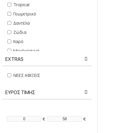
ΩΧΡΑ
Tropical
Γεωμετρικό
Δαντέλα
Ζώδια
Καρό
Μονόγραμμα
EXTRAS
Μονόχρωμο
Μοντέρνο
ΝΕΕΣ ΑΦΙΞΕΙΣ
Ομάδες
Πουά
ΕΥΡΟΣ ΤΙΜΗΣ
Ριγέ
Ρομαντικό
€
€