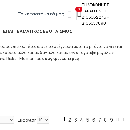
ΤΗΛΕΦΩΝΙΚΕΣ
0
ΠΑΡΑΓΓΕΛΙΕΣ
Τα καταστήματά μας
2105062245 -
2105057090
ΕΠΑΓΓΕΛΜΑΤΙΚΟΣ ΕΞΟΠΛΙΣΜΟΣ
CLEARANCE
ρροφητικές, έτσι ώστε το στέγνωμα μετά το μπάνιο να γίνεται
ε κρόσια αλλά και με δαντέλα και με την υπογραφή μεγάλων
na Riska, Melinen, σε
ασύγκριτες τιμές
.
1
2
3
4
5
6
7
8
9
Εμφάνιση: