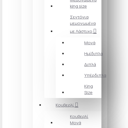
king size
Σεντόνια
μεμονωμένα
με Λάστιχο
Μονά
Ημίδιπλα
Διπλά
Υπέρδιπλα
King
Size
Κουβερλί
Κουβερλί
Μονά