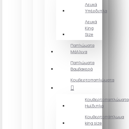
Λευκά
Υπέρδιπλα
Λευκά
King
Size
Παπλώματα
Μάλλινα
Παπλώματα
Βαμβακερά
Κουβερτοπαπλώματα
Κουβερτοπαπλώματα
Ημίδιπλα
Κουβερτοπάπλωμα
king size