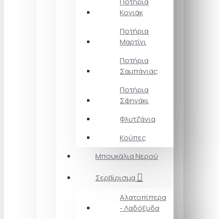
Ποτήρια
Κονιάκ
Ποτήρια
Μαρτίνι
Ποτήρια
Σαμπάνιας
Ποτήρια
Σφηνάκι
Φλυτζάνια
Κούπες
Μπουκάλια Νερού
Σερβίρισμα
Αλατοπίπερα
- Λαδόξυδα