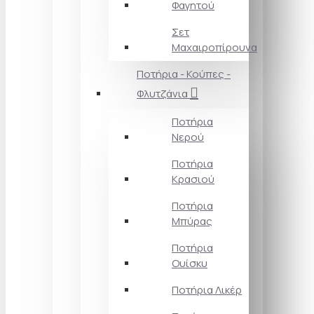
Φαγητού
Σετ
Μαχαιροπίρουνα
Ποτήρια - Κούπες -
Φλυτζάνια
Ποτήρια
Νερού
Ποτήρια
Κρασιού
Ποτήρια
Μπύρας
Ποτήρια
Ουίσκυ
Ποτήρια Λικέρ