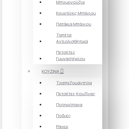
Μπουρνούζια
Κουρτίνες Mπάνιου
Πατάκια Mπάνιου
Ταπέτα
Aντιολισθητικά
Πετσέτες
Γυμναστηρίου
ΚΟΥΖΙΝΑ
Τραπεζομάντηλα
Πετσέτες Kουζίνας
Ποτηρόπανα
Ποδιές
Ράνερ