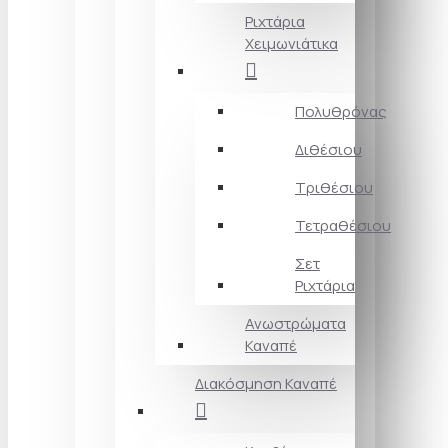
Ριχτάρια
Χειμωνιάτικα
Πολυθρόνας
Διθέσιου
Τριθέσιου
Τετραθέσιου
Σετ
Ριχτάρια
Ανωστρώματα
Καναπέ
Διακόσμηση Καναπέ