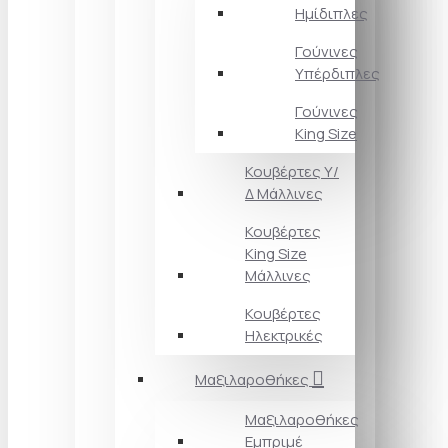
Ημίδιπλες
Γούνινες
Υπέρδιπλες
Γούνινες
King Size
Κουβέρτες Υ/
Δ Μάλλινες
Κουβέρτες
King Size
Μάλλινες
Κουβέρτες
Ηλεκτρικές
Μαξιλαροθήκες
Μαξιλαροθήκες
Εμπριμέ