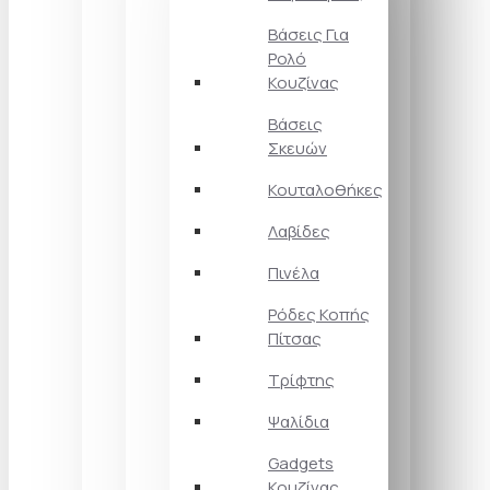
Βάσεις Για
Ρολό
Κουζίνας
Βάσεις
Σκευών
Κουταλοθήκες
Λαβίδες
Πινέλα
Ρόδες Κοπής
Πίτσας
Τρίφτης
Ψαλίδια
Gadgets
Κουζίνας