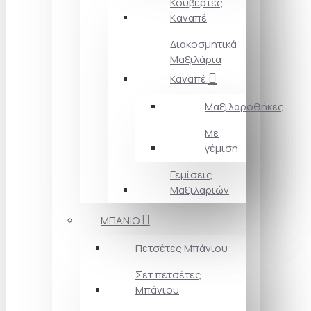
Κουβέρτες
Kαναπέ
Διακοσμητικά
Mαξιλάρια
Καναπέ
Μαξιλαροθήκες
Με
γέμιση
Γεμίσεις
Μαξιλαριών
ΜΠΑΝΙΟ
Πετσέτες Mπάνιου
Σετ πετσέτες
Mπάνιου