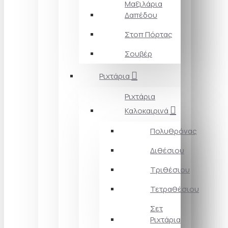
Μαξιλάρια
Δαπέδου
Στοπ Πόρτας
Σουβέρ
Ριχτάρια
Ριχτάρια
Καλοκαιρινά
Πολυθρόνας
Διθέσιου
Τριθέσιου
Τετραθέσιου
Σετ
Ριχτάρια