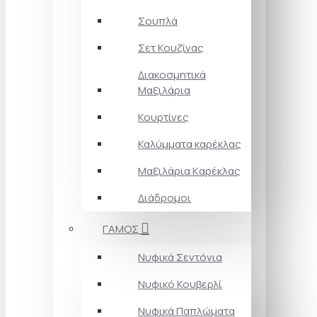
Σουπλά
Σετ Κουζίνας
Διακοσμητικά
Μαξιλάρια
Κουρτίνες
Καλύμματα καρέκλας
Μαξιλάρια Kαρέκλας
Διάδρομοι
ΓΑΜΟΣ
Νυφικά Σεντόνια
Νυφικό Κουβερλί
Νυφικά Παπλώματα