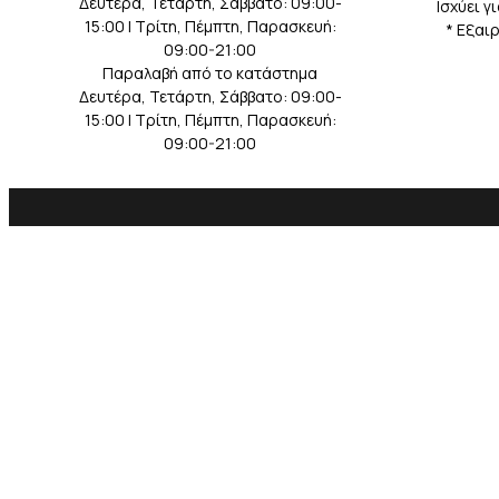
Δευτέρα, Τετάρτη, Σάββατο: 09:00-
Iσχύει γ
15:00 | Τρίτη, Πέμπτη, Παρασκευή:
* Eξαι
09:00-21:00
Παραλαβή από το κατάστημα
Δευτέρα, Τετάρτη, Σάββατο: 09:00-
15:00 | Τρίτη, Πέμπτη, Παρασκευή:
09:00-21:00
ΕΠΙΚΟΙΝΩΝΙΑ
ΔΗΜΟΦΙΛΕΙΣ
ΕΞΥ
ΚΑΤΗΓΟΡΙΕΣ
ΠΕΛ
ΑΝΑΤΟΛΙΚΗΣ ΡΩΜΥΛΙΑΣ 93
Λευκά είδη
Ο Λο
13231 ΠΕΤΡΟΥΠΟΛΗ -
Παιδικά - Βρεφικά
Ιστο
ΑΘΗΝΑ
Οικιακά
Σύγκ
Τ. 210 5062 245
Έπιπλα
Εργα
E. info@katoikein.com
Διακόσμηση
Εποχιακά
ΑΚΟΛΟΥΘΗΣΤΕ ΜΑΣ
Χαλιά