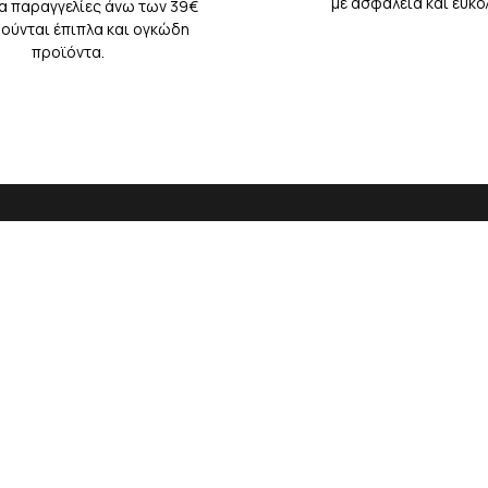
με ασφάλεια και ευκο
ια παραγγελίες άνω των 39€
ρούνται έπιπλα και ογκώδη
προϊόντα.
ΠΗΡΕΤΗΣΗ
ΠΛΗΡΟΦΟΡΙΕΣ
ΚΑΝΤΕ ΤΗΝ 
ΑΤΩΝ
NEWS
Σχετικά με μας
γαριασμός μου
Τρόποι πληρωμής
ρικό Παραγγελιών
Τρόποι Αποστολής
ριση Προϊόντων
Τρόποι Παραγγελίας
Έχω διαβάσει 
λεία GDPR
Πολιτική Επιστροφών
Όροι & Προϋποθέσεις