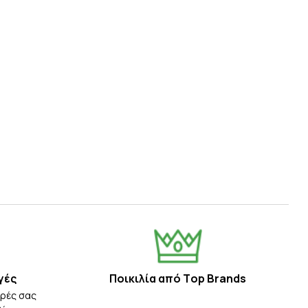
γές
Ποικιλία από Τop Βrands
ορές σας