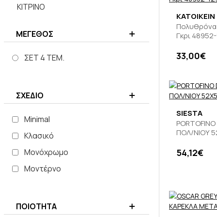
ΚΙΤΡΙΝΟ
KATOIKEIN
ΚΟΚΚΙΝΟ
Πολυθρόνα 
ΜΕΓΕΘΟΣ
Γκρι 48952
ΛΑΔΙ
33,00€
ΛΑΧΑΝΙ
ΣΕΤ 4 ΤΕΜ.
ΛΕΥΚΟ
ΜΑΥΡΟ
ΣΧΕΔΙΟ
ΜΟΥΣΤΑΡΔΙ
SIESTA
Minimal
ΜΠΕΖ
PORTOFINO
ΠΟΛ/ΝΙΟΥ 5
Κλασικό
ΜΠΛΕ
Μονόχρωμο
54,12€
ΜΠΟΡΝΤΩ
Μοντέρνο
ΠΡΑΣΙΝΟ
ΡΟΖ
ΠΟΙΟΤΗΤΑ