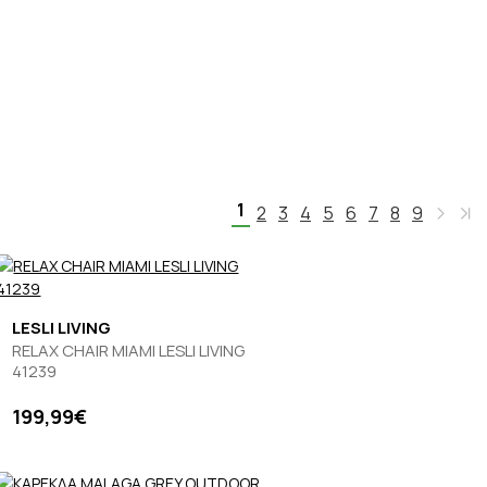
1
2
3
4
5
6
7
8
9
LESLI LIVING
RELAX CHAIR MIAMI LESLI LIVING
41239
199,99€