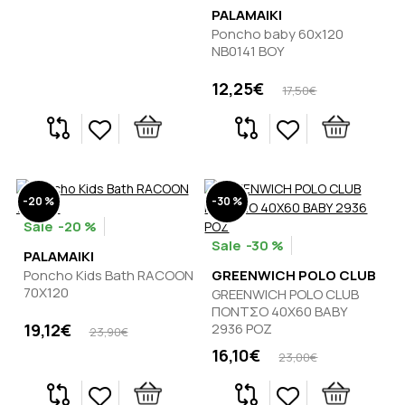
PALAMAIKI
Poncho baby 60x120
NB0141 BOY
12,25€
17,50€
-20 %
-30 %
-20 %
-30 %
PALAMAIKI
Poncho Kids Bath RACOON
GREENWICH POLO CLUB
70Χ120
GREENWICH POLO CLUB
ΠΟΝΤΣΟ 40Χ60 ΒΑΒΥ
19,12€
2936 ΡΟΖ
23,90€
16,10€
23,00€