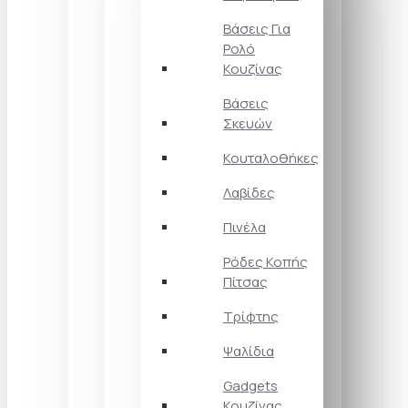
Βάσεις Για
Ρολό
Κουζίνας
Βάσεις
Σκευών
Κουταλοθήκες
Λαβίδες
Πινέλα
Ρόδες Κοπής
Πίτσας
Τρίφτης
Ψαλίδια
Gadgets
Κουζίνας