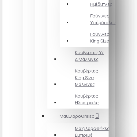
Ημίδιπλες
Γούνινες
Υπέρδιπλες
Γούνινες
King Size
Κουβέρτες Υ/
Δ Μάλλινες
Κουβέρτες
King Size
Μάλλινες
Κουβέρτες
Ηλεκτρικές
Μαξιλαροθήκες
Μαξιλαροθήκες
Εμπριμέ