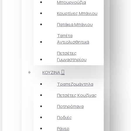
Μπουρνούζια
Κουρτίνες Mπάνιου
Πατάκια Mπάνιου
Ταπέτα
Aντιολισθητικά
Πετσέτες
Γυμναστηρίου
ΚΟΥΖΙΝΑ
Τραπεζομάντηλα
Πετσέτες Kουζίνας
Ποτηρόπανα
Ποδιές
Ράνερ