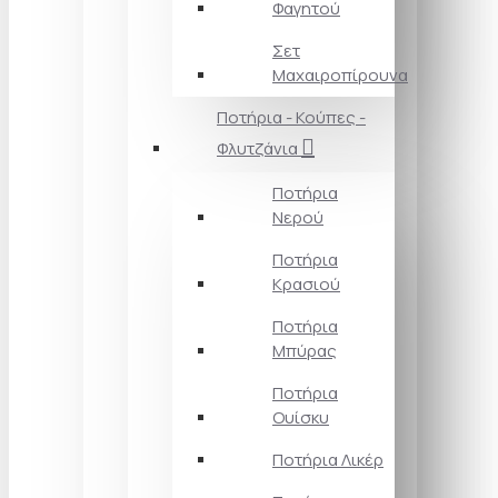
Φαγητού
Σετ
Μαχαιροπίρουνα
Ποτήρια - Κούπες -
Φλυτζάνια
Ποτήρια
Νερού
Ποτήρια
Κρασιού
Ποτήρια
Μπύρας
Ποτήρια
Ουίσκυ
Ποτήρια Λικέρ