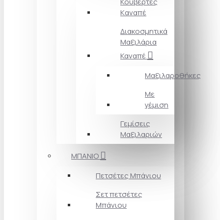
Κουβέρτες
Kαναπέ
Διακοσμητικά
Mαξιλάρια
Καναπέ
Μαξιλαροθήκες
Με
γέμιση
Γεμίσεις
Μαξιλαριών
ΜΠΑΝΙΟ
Πετσέτες Mπάνιου
Σετ πετσέτες
Mπάνιου