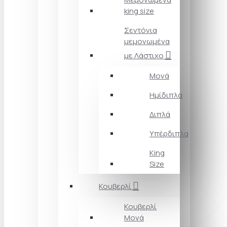
king size
Σεντόνια
μεμονωμένα
με Λάστιχο
Μονά
Ημίδιπλα
Διπλά
Υπέρδιπλα
King
Size
Κουβερλί
Κουβερλί
Μονά