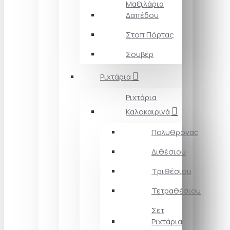
Μαξιλάρια
Δαπέδου
Στοπ Πόρτας
Σουβέρ
Ριχτάρια
Ριχτάρια
Καλοκαιρινά
Πολυθρόνας
Διθέσιου
Τριθέσιου
Τετραθέσιου
Σετ
Ριχτάρια