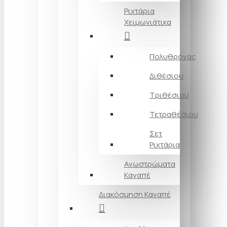
Ριχτάρια
Χειμωνιάτικα
Πολυθρόνας
Διθέσιου
Τριθέσιου
Τετραθέσιου
Σετ
Ριχτάρια
Ανωστρώματα
Καναπέ
Διακόσμηση Καναπέ