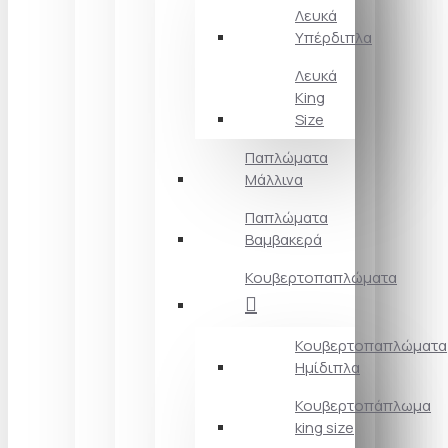
Λευκά
Υπέρδιπλα
Λευκά
King
Size
Παπλώματα
Μάλλινα
Παπλώματα
Βαμβακερά
Κουβερτοπαπλώματα
Κουβερτοπαπλώματα
Ημίδιπλα
Κουβερτοπάπλωμα
king size