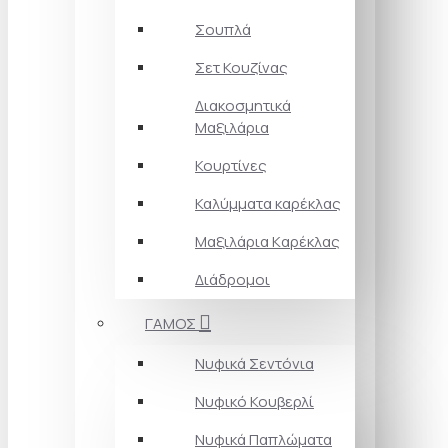
Σουπλά
Σετ Κουζίνας
Διακοσμητικά
Μαξιλάρια
Κουρτίνες
Καλύμματα καρέκλας
Μαξιλάρια Kαρέκλας
Διάδρομοι
ΓΑΜΟΣ
Νυφικά Σεντόνια
Νυφικό Κουβερλί
Νυφικά Παπλώματα