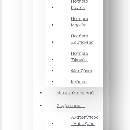
Ποτήρια
Κονιάκ
Ποτήρια
Μαρτίνι
Ποτήρια
Σαμπάνιας
Ποτήρια
Σφηνάκι
Φλυτζάνια
Κούπες
Μπουκάλια Νερού
Σερβίρισμα
Αλατοπίπερα
- Λαδόξυδα