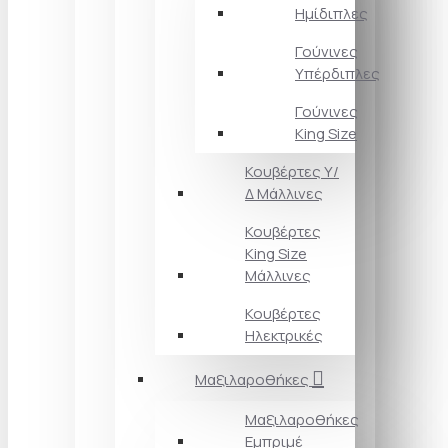
Ημίδιπλες
Γούνινες
Υπέρδιπλες
Γούνινες
King Size
Κουβέρτες Υ/
Δ Μάλλινες
Κουβέρτες
King Size
Μάλλινες
Κουβέρτες
Ηλεκτρικές
Μαξιλαροθήκες
Μαξιλαροθήκες
Εμπριμέ