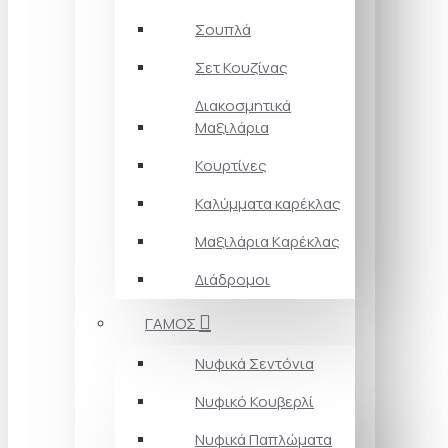
Σουπλά
Σετ Κουζίνας
Διακοσμητικά
Μαξιλάρια
Κουρτίνες
Καλύμματα καρέκλας
Μαξιλάρια Kαρέκλας
Διάδρομοι
ΓΑΜΟΣ
Νυφικά Σεντόνια
Νυφικό Κουβερλί
Νυφικά Παπλώματα