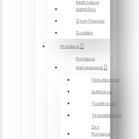
Μαξιλάρια
Δαπέδου
Στοπ Πόρτας
Σουβέρ
Ριχτάρια
Ριχτάρια
Καλοκαιρινά
Πολυθρόνας
Διθέσιου
Τριθέσιου
Τετραθέσιου
Σετ
Ριχτάρια