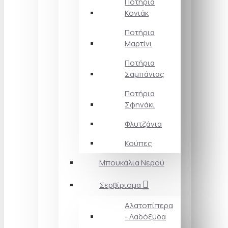
Ποτήρια
Κονιάκ
Ποτήρια
Μαρτίνι
Ποτήρια
Σαμπάνιας
Ποτήρια
Σφηνάκι
Φλυτζάνια
Κούπες
Μπουκάλια Νερού
Σερβίρισμα
Αλατοπίπερα
- Λαδόξυδα