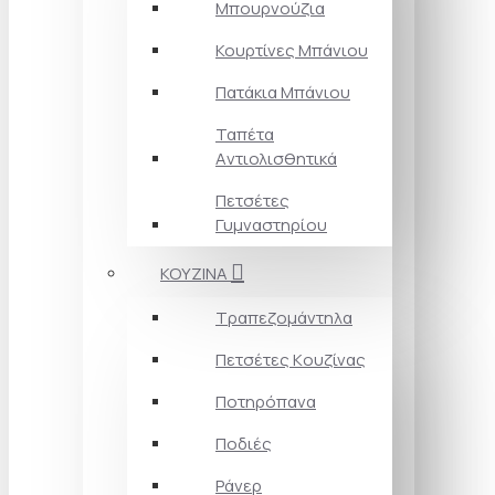
Μπουρνούζια
Κουρτίνες Mπάνιου
Πατάκια Mπάνιου
Ταπέτα
Aντιολισθητικά
Πετσέτες
Γυμναστηρίου
ΚΟΥΖΙΝΑ
Τραπεζομάντηλα
Πετσέτες Kουζίνας
Ποτηρόπανα
Ποδιές
Ράνερ