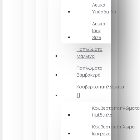
Λευκά
Υπέρδιπλα
Λευκά
King
Size
Παπλώματα
Μάλλινα
Παπλώματα
Βαμβακερά
Κουβερτοπαπλώματα
Κουβερτοπαπλώματα
Ημίδιπλα
Κουβερτοπάπλωμα
king size