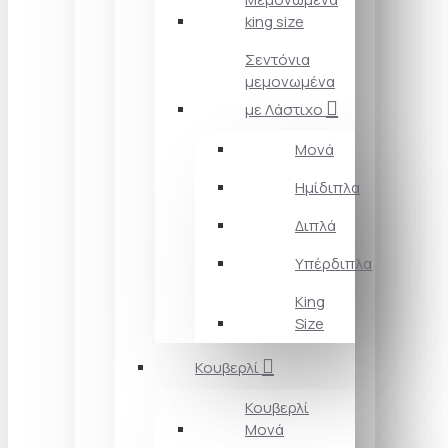
king size
Σεντόνια
μεμονωμένα
με Λάστιχο
Μονά
Ημίδιπλα
Διπλά
Υπέρδιπλα
King
Size
Κουβερλί
Κουβερλί
Μονά