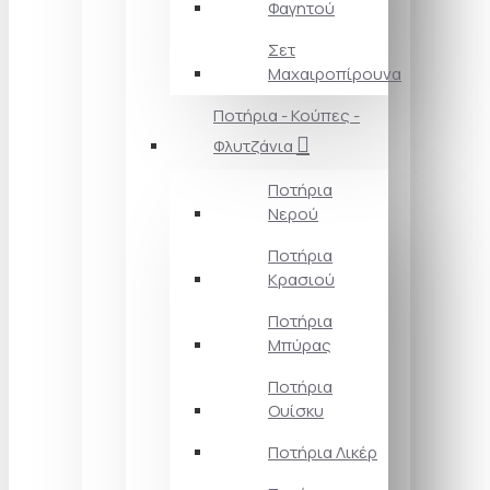
Φαγητού
Σετ
Μαχαιροπίρουνα
Ποτήρια - Κούπες -
Φλυτζάνια
Ποτήρια
Νερού
Ποτήρια
Κρασιού
Ποτήρια
Μπύρας
Ποτήρια
Ουίσκυ
Ποτήρια Λικέρ