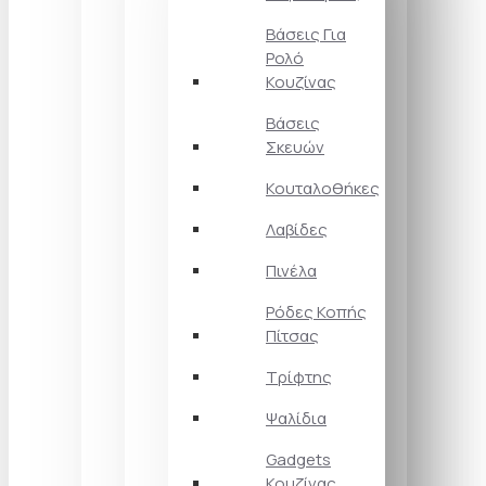
Βάσεις Για
Ρολό
Κουζίνας
Βάσεις
Σκευών
Κουταλοθήκες
Λαβίδες
Πινέλα
Ρόδες Κοπής
Πίτσας
Τρίφτης
Ψαλίδια
Gadgets
Κουζίνας