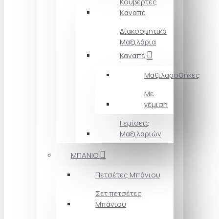
Κουβέρτες
Kαναπέ
Διακοσμητικά
Mαξιλάρια
Καναπέ
Μαξιλαροθήκες
Με
γέμιση
Γεμίσεις
Μαξιλαριών
ΜΠΑΝΙΟ
Πετσέτες Mπάνιου
Σετ πετσέτες
Mπάνιου