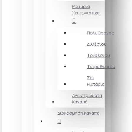
Ριχτάρια
Χειμωνιάτικα
Πολυθρόνας
Διθέσιου
Τριθέσιου
Τετραθέσιου
Σετ
Ριχτάρια
Ανωστρώματα
Καναπέ
Διακόσμηση Καναπέ