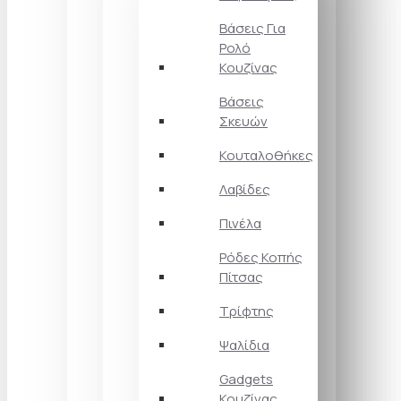
Βάσεις Για
Ρολό
Κουζίνας
Βάσεις
Σκευών
Κουταλοθήκες
Λαβίδες
Πινέλα
Ρόδες Κοπής
Πίτσας
Τρίφτης
Ψαλίδια
Gadgets
Κουζίνας