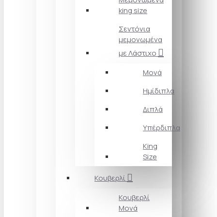
king size
Σεντόνια
μεμονωμένα
με Λάστιχο
Μονά
Ημίδιπλα
Διπλά
Υπέρδιπλα
King
Size
Κουβερλί
Κουβερλί
Μονά