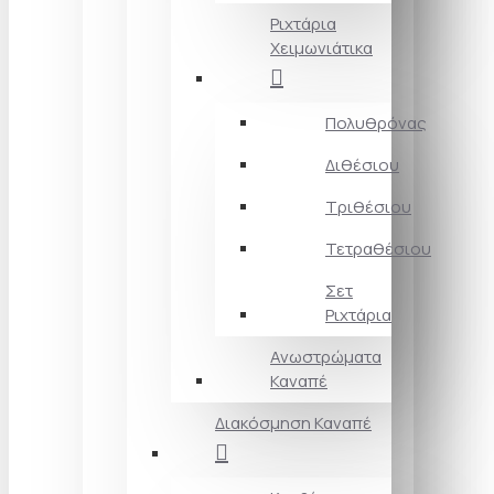
Ριχτάρια
Χειμωνιάτικα
Πολυθρόνας
Διθέσιου
Τριθέσιου
Τετραθέσιου
Σετ
Ριχτάρια
Ανωστρώματα
Καναπέ
Διακόσμηση Καναπέ