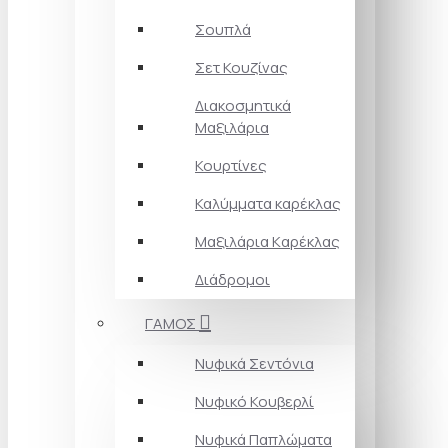
Σουπλά
Σετ Κουζίνας
Διακοσμητικά
Μαξιλάρια
Κουρτίνες
Καλύμματα καρέκλας
Μαξιλάρια Kαρέκλας
Διάδρομοι
ΓΑΜΟΣ
Νυφικά Σεντόνια
Νυφικό Κουβερλί
Νυφικά Παπλώματα