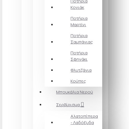
Ποτήρια
Κονιάκ
Ποτήρια
Μαρτίνι
Ποτήρια
Σαμπάνιας
Ποτήρια
Σφηνάκι
Φλυτζάνια
Κούπες
Μπουκάλια Νερού
Σερβίρισμα
Αλατοπίπερα
- Λαδόξυδα