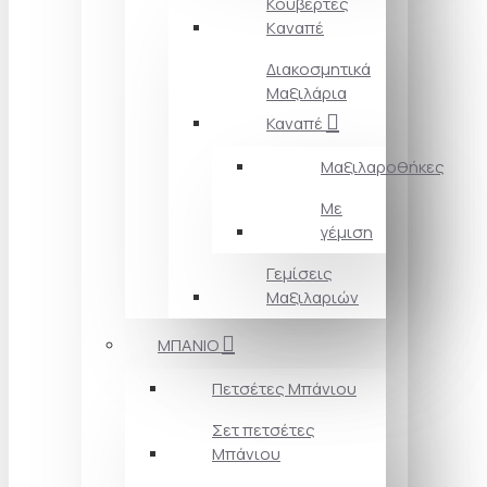
Κουβέρτες
Kαναπέ
Διακοσμητικά
Mαξιλάρια
Καναπέ
Μαξιλαροθήκες
Με
γέμιση
Γεμίσεις
Μαξιλαριών
ΜΠΑΝΙΟ
Πετσέτες Mπάνιου
Σετ πετσέτες
Mπάνιου