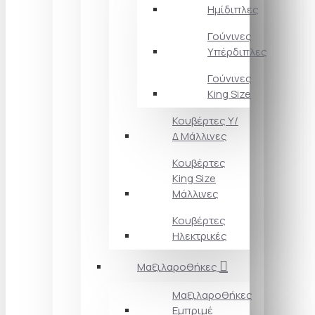
Ημίδιπλες
Γούνινες
Υπέρδιπλες
Γούνινες
King Size
Κουβέρτες Υ/
Δ Μάλλινες
Κουβέρτες
King Size
Μάλλινες
Κουβέρτες
Ηλεκτρικές
Μαξιλαροθήκες
Μαξιλαροθήκες
Εμπριμέ