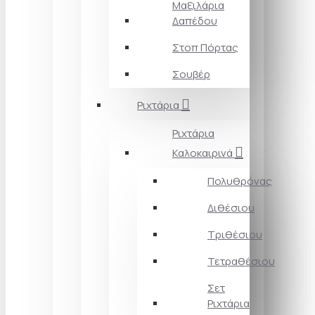
Μαξιλάρια
Δαπέδου
Στοπ Πόρτας
Σουβέρ
Ριχτάρια
Ριχτάρια
Καλοκαιρινά
Πολυθρόνας
Διθέσιου
Τριθέσιου
Τετραθέσιου
Σετ
Ριχτάρια