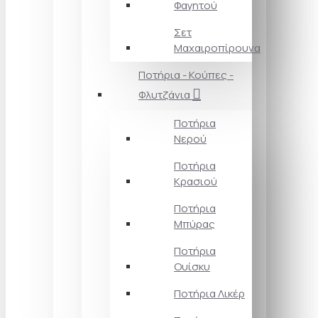
Φαγητού
Σετ
Μαχαιροπίρουνα
Ποτήρια - Κούπες -
Φλυτζάνια
Ποτήρια
Νερού
Ποτήρια
Κρασιού
Ποτήρια
Μπύρας
Ποτήρια
Ουίσκυ
Ποτήρια Λικέρ