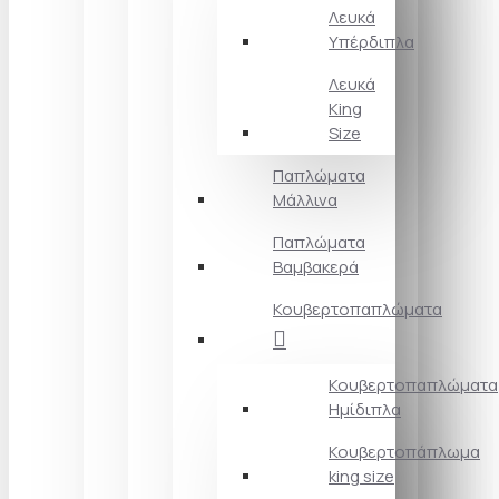
Λευκά
Υπέρδιπλα
Λευκά
King
Size
Παπλώματα
Μάλλινα
Παπλώματα
Βαμβακερά
Κουβερτοπαπλώματα
Κουβερτοπαπλώματα
Ημίδιπλα
Κουβερτοπάπλωμα
king size