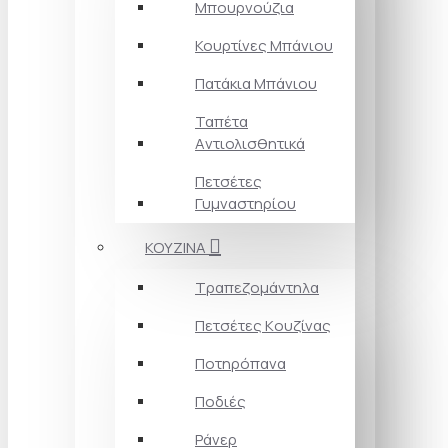
Μπουρνούζια
Κουρτίνες Mπάνιου
Πατάκια Mπάνιου
Ταπέτα
Aντιολισθητικά
Πετσέτες
Γυμναστηρίου
ΚΟΥΖΙΝΑ
Τραπεζομάντηλα
Πετσέτες Kουζίνας
Ποτηρόπανα
Ποδιές
Ράνερ