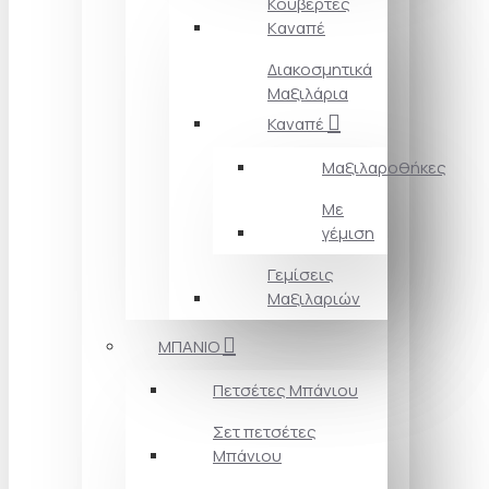
Κουβέρτες
Kαναπέ
Διακοσμητικά
Mαξιλάρια
Καναπέ
Μαξιλαροθήκες
Με
γέμιση
Γεμίσεις
Μαξιλαριών
ΜΠΑΝΙΟ
Πετσέτες Mπάνιου
Σετ πετσέτες
Mπάνιου