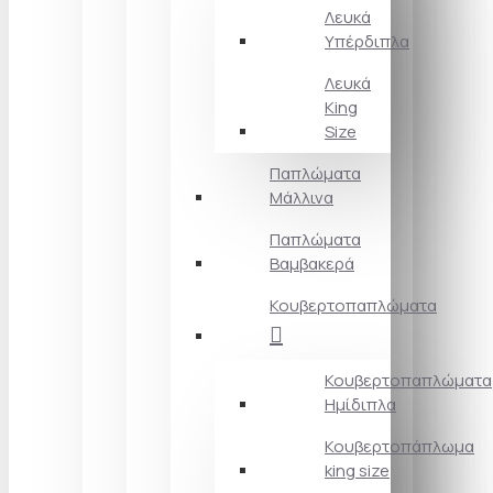
Λευκά
Υπέρδιπλα
Λευκά
King
Size
Παπλώματα
Μάλλινα
Παπλώματα
Βαμβακερά
Κουβερτοπαπλώματα
Κουβερτοπαπλώματα
Ημίδιπλα
Κουβερτοπάπλωμα
king size