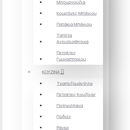
Μπουρνούζια
Κουρτίνες Mπάνιου
Πατάκια Mπάνιου
Ταπέτα
Aντιολισθητικά
Πετσέτες
Γυμναστηρίου
ΚΟΥΖΙΝΑ
Τραπεζομάντηλα
Πετσέτες Kουζίνας
Ποτηρόπανα
Ποδιές
Ράνερ