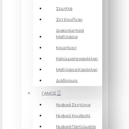
Σουπλά
Σετ Κουζίνας
Διακοσμητικά
Μαξιλάρια
Κουρτίνες
Καλύμματα καρέκλας
Μαξιλάρια Kαρέκλας
Διάδρομοι
ΓΑΜΟΣ
Νυφικά Σεντόνια
Νυφικό Κουβερλί
Νυφικά Παπλώματα