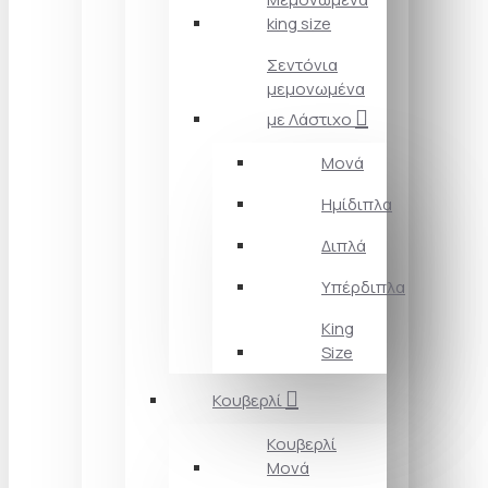
king size
Σεντόνια
μεμονωμένα
με Λάστιχο
Μονά
Ημίδιπλα
Διπλά
Υπέρδιπλα
King
Size
Κουβερλί
Κουβερλί
Μονά