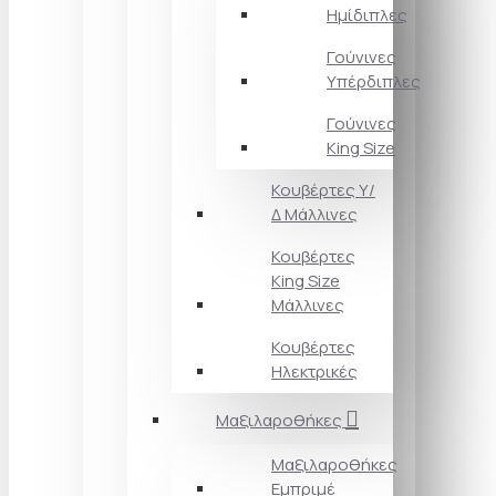
Ημίδιπλες
Γούνινες
Υπέρδιπλες
Γούνινες
King Size
Κουβέρτες Υ/
Δ Μάλλινες
Κουβέρτες
King Size
Μάλλινες
Κουβέρτες
Ηλεκτρικές
Μαξιλαροθήκες
Μαξιλαροθήκες
Εμπριμέ