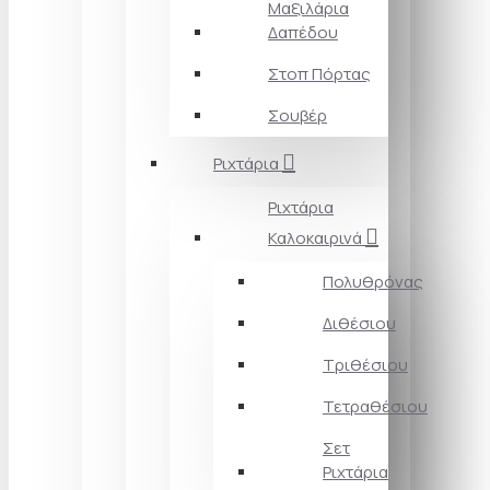
Μαξιλάρια
Δαπέδου
Στοπ Πόρτας
Σουβέρ
Ριχτάρια
Ριχτάρια
Καλοκαιρινά
Πολυθρόνας
Διθέσιου
Τριθέσιου
Τετραθέσιου
Σετ
Ριχτάρια