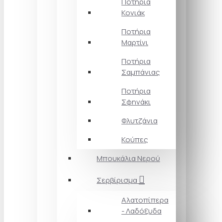
Ποτήρια
Κονιάκ
Ποτήρια
Μαρτίνι
Ποτήρια
Σαμπάνιας
Ποτήρια
Σφηνάκι
Φλυτζάνια
Κούπες
Μπουκάλια Νερού
Σερβίρισμα
Αλατοπίπερα
- Λαδόξυδα