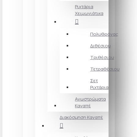
Ριχτάρια
Χειμωνιάτικα
Πολυθρόνας
Διθέσιου
Τριθέσιου
Τετραθέσιου
Σετ
Ριχτάρια
Ανωστρώματα
Καναπέ
Διακόσμηση Καναπέ