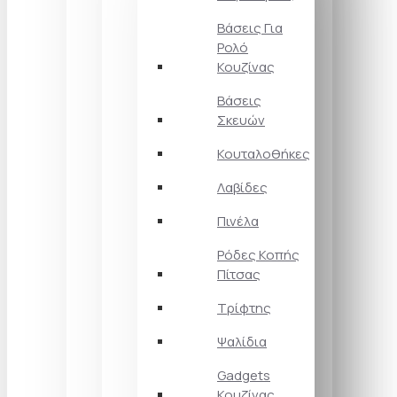
Βάσεις Για
Ρολό
Κουζίνας
Βάσεις
Σκευών
Κουταλοθήκες
Λαβίδες
Πινέλα
Ρόδες Κοπής
Πίτσας
Τρίφτης
Ψαλίδια
Gadgets
Κουζίνας