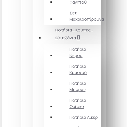
Φαγητού
Σετ
Μαχαιροπίρουνα
Ποτήρια - Κούπες -
Φλυτζάνια
Ποτήρια
Νερού
Ποτήρια
Κρασιού
Ποτήρια
Μπύρας
Ποτήρια
Ουίσκυ
Ποτήρια Λικέρ